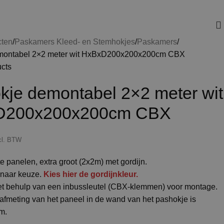
cten
Paskamers Kleed- en Stemhokjes
Paskamers
montabel 2×2 meter wit HxBxD200x200x200cm CBX
ucts
kje demontabel 2×2 meter wit
D200x200x200cm CBX
cl. BTW
e panelen, extra groot (2x2m) met gordijn.
n naar keuze.
Kies hier de gordijnkleur.
t behulp van een inbussleutel (CBX-klemmen) voor montage.
afmeting van het paneel in de wand van het pashokje is
m.