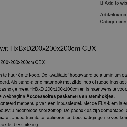
Add to wis
Artikelnum
Categorieën
r wit HxBxD200x200x200cm CBX
xD200x200x200cm CBX
n te huur én te koop. De kwalitatief hoogwaardige aluminium p
erd. Als stand-alone maar ook met zijdelings of ruggelings g
e pashokje meet HxBxD 200x100x100cm en is naar wens te voorz
ze webpagina
Acccessoires paskamers en stemhokjes
.
onteerd metbehulp van een inbussleutel. Met de FLX-klem is e
ouwt u moeiteloos snel zelf op. De pashokjes zijn demontabel e
e transportruimte te realiseren en beschadigingen te voorkome
ox ter beschikking.