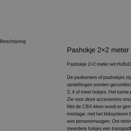
Beschrijving
Pashokje 2×2 mete
Pashokje 2×2 meter wit HxB
De paskamers of pashokjes zij
opstellingen worden gecombine
3, 4 of meer hokjes. Het ruim
Zie voor deze accessoires on
Met de CBX-klem wordt er gem
montage, met het kliksysteem b
een personenwagen. Om minimal
meerdere hokjes een transportb