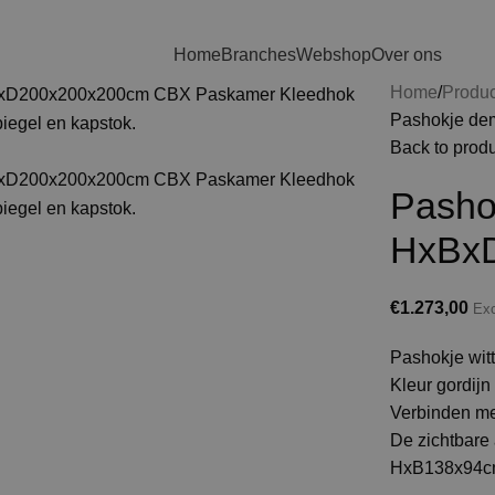
Home
Branches
Webshop
Over ons
Home
Produ
Pashokje de
Back to prod
Pasho
HxBx
€
1.273,00
Ex
Pashokje witt
Kleur gordij
Verbinden me
De zichtbare 
HxB138x94c