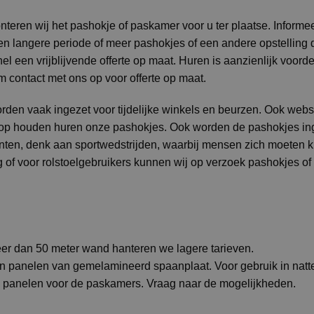
eren wij het pashokje of paskamer voor u ter plaatse. Informe
en langere periode of meer pashokjes of een andere opstelling
el een vrijblijvende offerte op maat. Huren is aanzienlijk voord
m contact met ons op voor offerte op maat.
den vaak ingezet voor tijdelijke winkels en beurzen. Ook web
koop houden huren onze pashokjes. Ook worden de pashokjes ing
enten, denk aan sportwedstrijden, waarbij mensen zich moeten
g of voor rolstoelgebruikers kunnen wij op verzoek pashokjes of
r dan 50 meter wand hanteren we lagere tarieven.
n panelen van gemelamineerd spaanplaat. Voor gebruik in natte
de panelen voor de paskamers. Vraag naar de mogelijkheden.