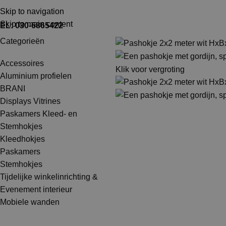
TEL: 030-6865422
MAIL: INFO@SHOPMADE.NL
Skip to navigation
Skip to main content
EL: 030-6865422
Categorieën
Accessoires
Klik voor vergroting
Aluminium profielen
BRANI
Displays Vitrines
Paskamers Kleed- en
Stemhokjes
Kleedhokjes
Paskamers
Stemhokjes
Tijdelijke winkelinrichting &
Evenement interieur
Mobiele wanden