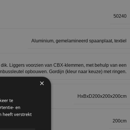
50240
Aluminium, gemelamineerd spaanplaat, textiel
dik. Liggers voorzien van CBX-klemmen, met behulp van een
inbussleutel opbouwen. Gordijn (kleur naar keuze) met ringen.
×
HxBxD200x200x200cm
keer te
tentie- en
 heeft verstrekt
200cm