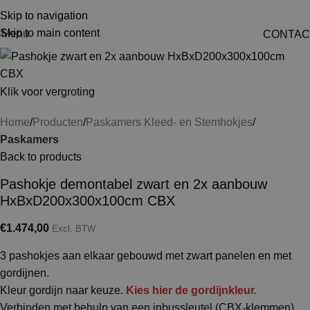
Skip to navigation
Skip to main content
Menu
CONTAC
Klik voor vergroting
Home
Producten
Paskamers Kleed- en Stemhokjes
Paskamers
Back to products
Pashokje demontabel zwart en 2x aanbouw
HxBxD200x300x100cm CBX
€
1.474,00
Excl. BTW
3 pashokjes aan elkaar gebouwd met zwart panelen en met
gordijnen.
Kleur gordijn naar keuze.
Kies hier de gordijnkleur.
Verbinden met behulp van een inbussleutel (CBX-klemmen)