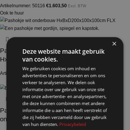
Artikelnummer: 50116
€
1.603,50
Excl. BTW
Ook te huur
×
Pashokje demontabel wit onderbouw
Deze website maakt gebruik
van cookies.
HxBxD200x100x100cm FLX
We gebruiken cookies om inhoud en
Artikelnummer: 50130
€
726,00
Excl. BTW
advertenties te personaliseren en om ons
verkeer te analyseren. We delen ook
informatie over uw gebruik van onze site
met onze advertentie- en analysepartners,
die deze kunnen combineren met andere
Pashokje demontabel wit en 1x aanbouw
informatie die u aan hen heeft verstrekt of
die zij hebben verzameld door uw gebruik
onderbouw HxBxD200x200x100cm CBX
van hun diensten.
Privacybeleid