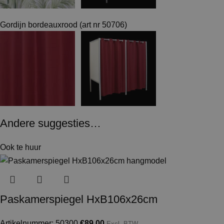
Gordijn bordeauxrood (art nr 50706)
Andere suggesties…
Ook te huur
Paskamerspiegel HxB106x26cm
Artikelnummer: 50300
€
89,00
Excl. BTW