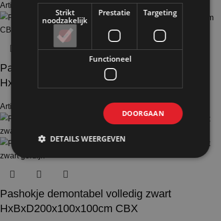
Artikelnummer: 50125
€
1.172,00
Excl. BTW
Strikt
Prestatie
Targeting
noodzakelijk
Functioneel
Pashokje demontabel zwart en 1x aanbouw
HxBxD200x200x100cm CBX
Artikelnummer: 51105
€
1.170,50
Excl. BTW
DOORGAAN
DETAILS WEERGEVEN
Pashokje demontabel volledig zwart
HxBxD200x100x100cm CBX