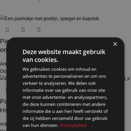
Pashokje demontabel wit en 2x aanbouw
×
onderbouw HxBxD200x300x100cm CBX
Deze website maakt gebruik
van cookies.
Artikelnummer: 50126
€
1.705,50
Excl. BTW
We gebruiken cookies om inhoud en
Ook te huur
advertenties te personaliseren en om ons
verkeer te analyseren. We delen ook
informatie over uw gebruik van onze site
met onze advertentie- en analysepartners,
Pashokje demontabel zwart en 2x aanbouw
die deze kunnen combineren met andere
HxBxD200x300x100cm FLX
informatie die u aan hen heeft verstrekt of
die zij hebben verzameld door uw gebruik
Artikelnummer: 51116
€
1.861,00
van hun diensten.
Privacybeleid
Excl. BTW