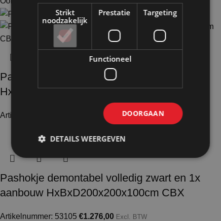
Ook te huur
Strikt
Prestatie
Targeting
noodzakelijk
Functioneel
Pashokje demontabel zwart aanbouw
HxBxD200x100x100cm FLX
DOORGAAN
Artikelnummer: 51111
€
577,00
Excl. BTW
DETAILS WEERGEVEN
Pashokje demontabel volledig zwart en 1x
aanbouw HxBxD200x200x100cm CBX
Artikelnummer: 53105
€
1.276,00
Excl. BTW