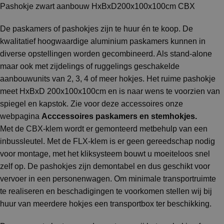
Pashokje zwart aanbouw HxBxD200x100x100cm CBX
De paskamers of pashokjes zijn te huur én te koop. De
kwalitatief hoogwaardige aluminium paskamers kunnen in
diverse opstellingen worden gecombineerd. Als stand-alone
maar ook met zijdelings of ruggelings geschakelde
aanbouwunits van 2, 3, 4 of meer hokjes. Het ruime pashokje
meet HxBxD 200x100x100cm en is naar wens te voorzien van
spiegel en kapstok. Zie voor deze accessoires onze
webpagina
Acccessoires paskamers en stemhokjes
.
Met de CBX-klem wordt er gemonteerd metbehulp van een
inbussleutel. Met de FLX-klem is er geen gereedschap nodig
voor montage, met het kliksysteem bouwt u moeiteloos snel
zelf op. De pashokjes zijn demontabel en dus geschikt voor
vervoer in een personenwagen. Om minimale transportruimte
te realiseren en beschadigingen te voorkomen stellen wij bij
huur van meerdere hokjes een transportbox ter beschikking.