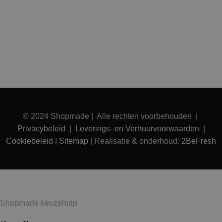
© 2024 Shopmade | Alle rechten voorbehouden |
Privacybeleid
|
Leverings- en Verhuurvoorwaarden
|
Cookiebeleid
|
Sitemap
| Realisatie & onderhoud:
2BeFresh
Shopmade keuzehulp