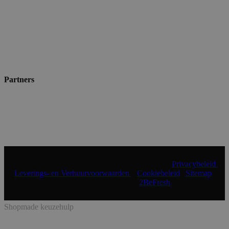
Partners
© 2024 Shopmade | Alle rechten voorbehouden |
Privacybeleid
|
Leverings- en Verhuurvoorwaarden
|
Cookiebeleid
|
Sitemap
|
Realisatie & onderhoud:
2BeFresh
Shopmade keuzehulp