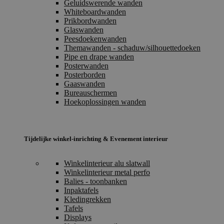
Geluidswerende wanden
Whiteboardwanden
Prikbordwanden
Glaswanden
Peesdoekenwanden
Themawanden - schaduw/silhouettedoeken
Pipe en drape wanden
Posterwanden
Posterborden
Gaaswanden
Bureauschermen
Hoekoplossingen wanden
Tijdelijke winkel-inrichting & Evenement interieur
Winkelinterieur alu slatwall
Winkelinterieur metal perfo
Balies - toonbanken
Inpaktafels
Kledingrekken
Tafels
Displays