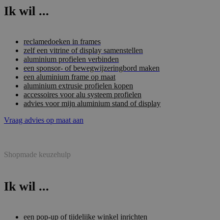
Ik wil ...
reclamedoeken in frames
zelf een vitrine of display samenstellen
aluminium profielen verbinden
een sponsor- of bewegwijzeringbord maken
een aluminium frame op maat
aluminium extrusie profielen kopen
accessoires voor alu systeem profielen
advies voor mijn aluminium stand of display
Vraag advies op maat aan
Shopmade keuzehulp
Ik wil ...
een pop-up of tijdelijke winkel inrichten