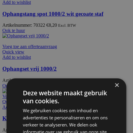
Add to wishlist
Ophangstang spot 1000/2 wit gecoate staf
Artikelnummer: 70322
€
8,20
Excl. BTW
Ook te huur
Voeg toe aan offerteaanvraag
Quick view
Add to wishlist
Ophangset vrij 1000/2
Artikelnummer: 70305
€
10,10
Excl. BTW
×
Ook te huur
Deze website maakt gebruik
Voeg toe aan offerteaanvraag
van cookies.
Quick view
Add to wishlist
We gebruiken cookies om inhoud en
advertenties te personaliseren en om ons
Kapstok B35cm 3 haken
verkeer te analyseren. We delen ook
Artikelnummer: 50400
€
79,00
Excl. BTW
informatie over uw gebruik van onze site