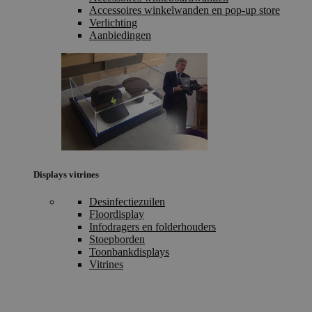
Accessoires winkelwanden en pop-up store
Verlichting
Aanbiedingen
Displays vitrines
Desinfectiezuilen
Floordisplay
Infodragers en folderhouders
Stoepborden
Toonbankdisplays
Vitrines