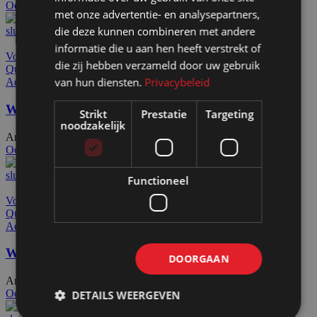
Ook te huur
met onze advertentie- en analysepartners,
die deze kunnen combineren met andere
informatie die u aan hen heeft verstrekt of
Voeg toe aan offerteaanvraag
die zij hebben verzameld door uw gebruik
Quick view
van hun diensten.
Privacybeleid
Add to wishlist
Wand aanzetstuk 20 wit HxB185x20cm
Strikt
Prestatie
Targeting
noodzakelijk
Artikelnummer: 10603
€
68,50
Excl. BTW
Ook te huur
Functioneel
Voeg toe aan offerteaanvraag
Quick view
Add to wishlist
Wand aanzetstuk 20 zwart HxB185x20cm
DOORGAAN
Artikelnummer: 11603
€
75,50
Excl. BTW
Ook te huur
DETAILS WEERGEVEN