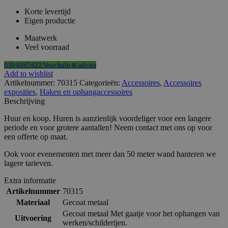
aantal
Korte levertijd
Eigen productie
Maatwerk
Veel voorraad
030-6865422 Voor hulp & advies
Add to wishlist
Artikelnummer:
70315
Categorieën:
Accessoires
,
Accessoires
exposities
,
Haken en ophangaccessoires
Beschrijving
Huur en koop. Huren is aanzienlijk voordeliger voor een langere
periode en voor grotere aantallen! Neem contact met ons op voor
een offerte op maat.
Ook voor evenementen met meer dan 50 meter wand hanteren we
lagere tarieven.
Extra informatie
Artikelnummer
70315
Materiaal
Gecoat metaal
Gecoat metaal Met gaatje voor het ophangen van
Uitvoering
werken/schilderijen.