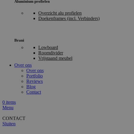
Aluminium profielen
Overzicht alu profielen
Doekenframes (incl. Verbinders)
Brani
Lowboard
Roomdivider
Vrijstaand meubel
Over ons
Over ons
Portfolio
Reviews
Blog
Contact
0
items
Menu
CONTACT
Sluiten