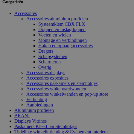
Categorieën
Accessoires
Accessoires aluminium profielen
Systeemklem CBX FLX
Doppen en inslagdoppen
Voeten en wielen
Montage en verbindingen
Haken en ophangaccessoires
Dragers
Schapsystemen
Scharnieren
Overig
Accessoires displays
Accessoires exposities
Accessoires paskamers en stemhokjes
Accessoires whiteboardwanden
Accessoires winkelwanden en pop-up store
Verlichting
Aanbiedingen
Aluminium profielen
BRANI
Displays Vitrines
Paskamers Kleed- en Stemhokjes
Tijdelijke winkelinrichting & Evenement interieur