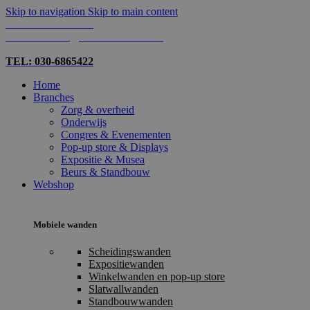
Skip to navigation
Skip to main content
TEL: 030-6865422
MAIL: INFO@SHOPMADE.NL
TEL: 030-6865422
Home
Branches
Zorg & overheid
Onderwijs
Congres & Evenementen
Pop-up store & Displays
Expositie & Musea
Beurs & Standbouw
Webshop
Mobiele wanden
Scheidingswanden
Expositiewanden
Winkelwanden en pop-up store
Slatwallwanden
Standbouwwanden