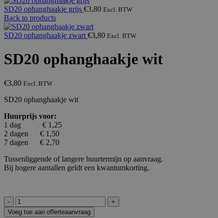
SD20 ophanghaakje grijs
€
3,80
Excl. BTW
Back to products
SD20 ophanghaakje zwart
€
3,80
Excl. BTW
SD20 ophanghaakje wit
€
3,80
Excl. BTW
SD20 ophanghaakje wit
Huurprijs voor:
1 dag € 1,25
2 dagen € 1,50
7 dagen € 2,70
Tussenliggende of langere huurtermijn op aanvraag.
Bij hogere aantallen geldt een kwantumkorting.
SD20
ophanghaakje
Voeg toe aan offerteaanvraag
wit