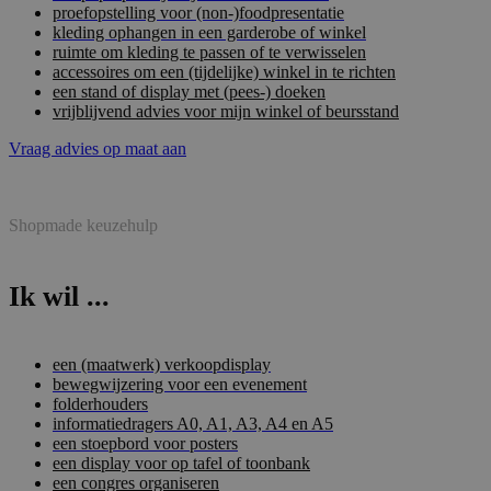
proefopstelling voor (non-)foodpresentatie
kleding ophangen in een garderobe of winkel
ruimte om kleding te passen of te verwisselen
accessoires om een (tijdelijke) winkel in te richten
een stand of display met (pees-) doeken
vrijblijvend advies voor mijn winkel of beursstand
Vraag advies op maat aan
Shopmade keuzehulp
Ik wil ...
een (maatwerk) verkoopdisplay
bewegwijzering voor een evenement
folderhouders
informatiedragers A0, A1, A3, A4 en A5
een stoepbord voor posters
een display voor op tafel of toonbank
een congres organiseren