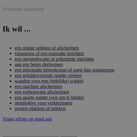
Shopmade keuzehulp
Ik wil ...
een ruimte splitsen of afschermen
exposeren of een expositie inrichten
een opvanglocatie of prikruimte inrichten
aan een beurs deelnemen
een informatie bijeenkomst of open dag organiseren
een geluidswerende ruimte creëren
wanden voor een (tijdelijke) winkel
een machine afschermen
een verbouwing afschermen
een aparte ruimte voor om te kleden
stemhokjes voor verkiezingen
posters plakken of prikken
Vraag advies op maat aan