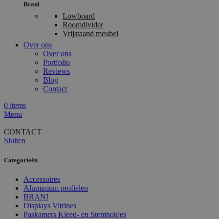
Brani
Lowboard
Roomdivider
Vrijstaand meubel
Over ons
Over ons
Portfolio
Reviews
Blog
Contact
0
items
Menu
CONTACT
Sluiten
Categorieën
Accessoires
Aluminium profielen
BRANI
Displays Vitrines
Paskamers Kleed- en Stemhokjes