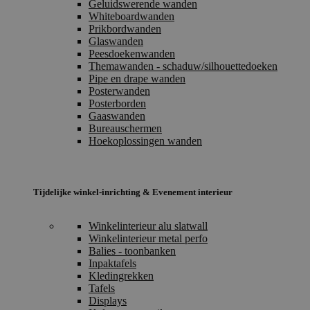
Geluidswerende wanden
Whiteboardwanden
Prikbordwanden
Glaswanden
Peesdoekenwanden
Themawanden - schaduw/silhouettedoeken
Pipe en drape wanden
Posterwanden
Posterborden
Gaaswanden
Bureauschermen
Hoekoplossingen wanden
Tijdelijke winkel-inrichting & Evenement interieur
Winkelinterieur alu slatwall
Winkelinterieur metal perfo
Balies - toonbanken
Inpaktafels
Kledingrekken
Tafels
Displays