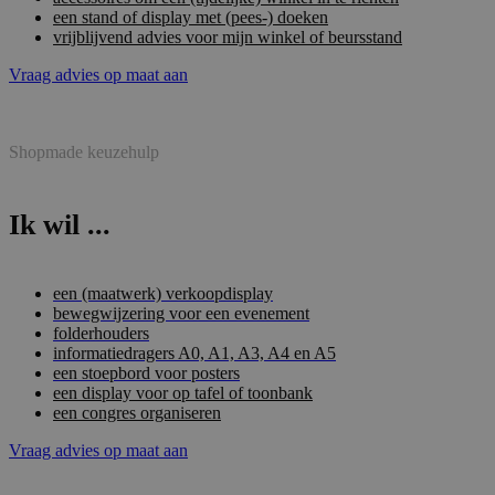
een stand of display met (pees-) doeken
vrijblijvend advies voor mijn winkel of beursstand
Vraag advies op maat aan
Shopmade keuzehulp
Ik wil ...
een (maatwerk) verkoopdisplay
bewegwijzering voor een evenement
folderhouders
informatiedragers A0, A1, A3, A4 en A5
een stoepbord voor posters
een display voor op tafel of toonbank
een congres organiseren
Vraag advies op maat aan