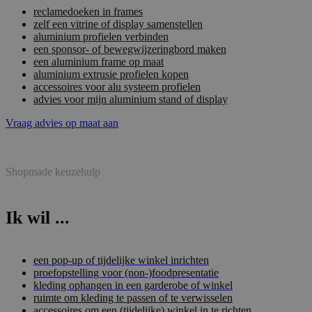
reclamedoeken in frames
zelf een vitrine of display samenstellen
aluminium profielen verbinden
een sponsor- of bewegwijzeringbord maken
een aluminium frame op maat
aluminium extrusie profielen kopen
accessoires voor alu systeem profielen
advies voor mijn aluminium stand of display
Vraag advies op maat aan
Shopmade keuzehulp
Ik wil ...
een pop-up of tijdelijke winkel inrichten
proefopstelling voor (non-)foodpresentatie
kleding ophangen in een garderobe of winkel
ruimte om kleding te passen of te verwisselen
accessoires om een (tijdelijke) winkel in te richten