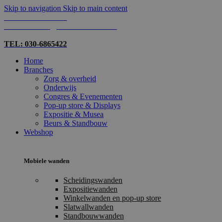
Skip to navigation
Skip to main content
TEL: 030-6865422
MAIL: INFO@SHOPMADE.NL
TEL: 030-6865422
Home
Branches
Zorg & overheid
Onderwijs
Congres & Evenementen
Pop-up store & Displays
Expositie & Musea
Beurs & Standbouw
Webshop
Mobiele wanden
Scheidingswanden
Expositiewanden
Winkelwanden en pop-up store
Slatwallwanden
Standbouwwanden