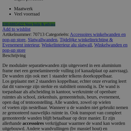
aantal
Maatwerk
Veel voorraad
030-6865422 Voor hulp & advies
Add to wishlist
Artikelnummer:
70713
Categorieën:
Accessoires winkelwanden en
pop-up store
,
Slatwallwanden
,
Tijdelijke winkelinrichting &
Evenement interieur
,
Winkelinterieur alu slatwall
,
Winkelwanden en
pop-up store
Beschrijving
De modulaire separatiewanden zijn uitgevoerd in een aluminium
frame met een gemelamineerde vulling (of kanaalplaat op aanvraag).
De wanden zijn ook met 1 staander telkens doorkoppelbaar.
Los geplaatst met 2 staanders koppelbaar, echter onze ervaring leert
dat dit vanwege zijn sterkte en stabiliteit onnodig is. De wand is
toepasbaar als afscheiding in kantoor, werkruimte of openbare
ruimtes als school, ziekenhuis, gemeentehuis, beurs, evenement,
open dag of tentoonstelling. Alle wanden, zowel op wielen
of voeten zijn nestelbaar. Wanneer u de wanden niet gebruikt nemen
ze gemonteerd nauwelijks ruimte in. Ook transport van compleet
gemonteerde wanden blijft betaalbaar op deze manier. Er zijn
allerhande
accessoires
verkrijgbaar waarmee de wand kan worden
uitgebouwd. Andere wandvullingen (bv massief hout) en