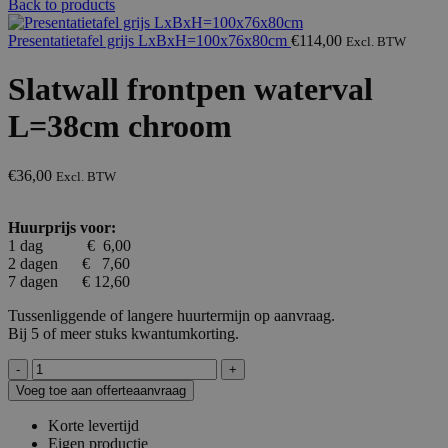
Back to products
Presentatietafel grijs LxBxH=100x76x80cm
€
114,00
Excl. BTW
Slatwall frontpen waterval
L=38cm chroom
€
36,00
Excl. BTW
Huurprijs voor:
1 dag € 6,00
2 dagen € 7,60
7 dagen € 12,60
Tussenliggende of langere huurtermijn op aanvraag.
Bij 5 of meer stuks kwantumkorting.
Slatwall
frontpen
Voeg toe aan offerteaanvraag
waterval
L=38cm
Korte levertijd
chroom
Eigen productie