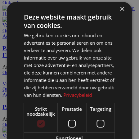
Ook te huur
×
Deze website maakt gebruik
van cookies.
Voeg toe aan offerteaanvraag
Quick view
We gebruiken cookies om inhoud en
Add to wishlist
advertenties te personaliseren en om ons
Pashokje demontabel wit HxBxD200x100x100cm
verkeer te analyseren. We delen ook
FLX
informatie over uw gebruik van onze site
met onze advertentie- en analysepartners,
Artikelnummer: 50110
€
594,00
Excl. BTW
die deze kunnen combineren met andere
Ook te huur
informatie die u aan hen heeft verstrekt of
Voeg toe aan offerteaanvraag
die zij hebben verzameld door uw gebruik
Quick view
van hun diensten.
Privacybeleid
Add to wishlist
Passpiegel staand groot HxB186x56cm
Strikt
Prestatie
Targeting
noodzakelijk
Artikelnummer: 50301
€
316,00
Excl. BTW
Ook te huur
Voeg toe aan offerteaanvraag
Functioneel