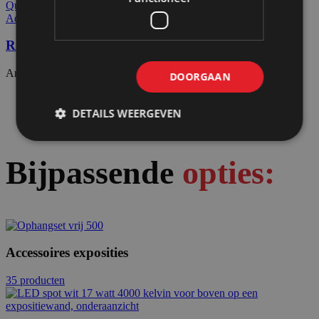
Quick view
Add to wishlist
Rokhanger hout wit gelakt
Artikelnummer: 50601
€
3,35
Excl. BTW
DOORGAAN
DETAILS WEERGEVEN
Bijpassende
opties:
Accessoires exposities
35 producten