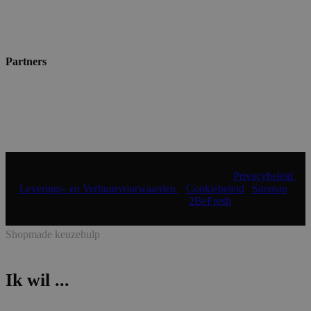
Partners
© 2024 Shopmade | Alle rechten voorbehouden |
Privacybeleid
|
Leverings- en Verhuurvoorwaarden
|
Cookiebeleid
|
Sitemap
|
Realisatie & onderhoud:
2BeFresh
Shopmade keuzehulp
Ik wil ...