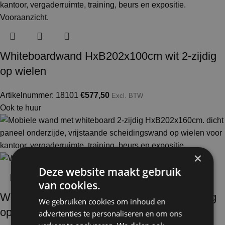
Whiteboardwand HxB202x100cm wit 2-zijdig
op wielen
Artikelnummer: 18101
€
577,50
Excl. BTW
Ook te huur
×
Deze website maakt gebruik
van cookies.
Whiteboardwand HxB202x160cm wit 2-zijdig
We gebruiken cookies om inhoud en
op wielen
advertenties te personaliseren en om ons