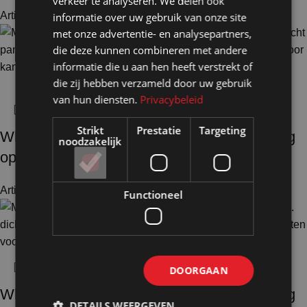
verkeer te analyseren. We delen ook
Artikelnummer: 18121
€
671,00
informatie over uw gebruik van onze site
Excl. BTW
met onze advertentie- en analysepartners,
die deze kunnen combineren met andere
informatie die u aan hen heeft verstrekt of
die zij hebben verzameld door uw gebruik
van hun diensten.
Privacybeleid
Strikt
Prestatie
Targeting
Whiteboardwand HxB195x100cm wit 1-zijdig
noodzakelijk
op voeten
Artikelnummer: 18200
€
453,00
Excl. BTW
Functioneel
DOORGAAN
Whiteboardwand HxB195x130cm wit 1-zijdig
DETAILS WEERGEVEN