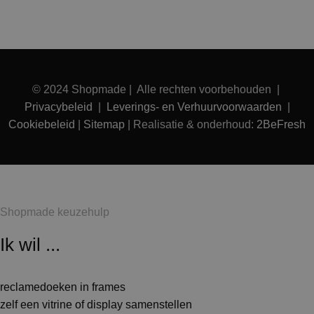
© 2024 Shopmade | Alle rechten voorbehouden |
Privacybeleid
|
Leverings- en Verhuurvoorwaarden
|
Cookiebeleid
|
Sitemap
| Realisatie & onderhoud:
2BeFresh
Shopmade keuzehulp
Ik wil ...
reclamedoeken in frames
zelf een vitrine of display samenstellen