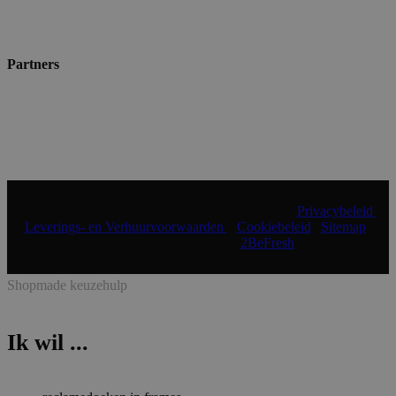
Partners
© 2024 Shopmade | Alle rechten voorbehouden |
Privacybeleid
|
Leverings- en Verhuurvoorwaarden
|
Cookiebeleid
|
Sitemap
|
Realisatie & onderhoud:
2BeFresh
Shopmade keuzehulp
Ik wil ...