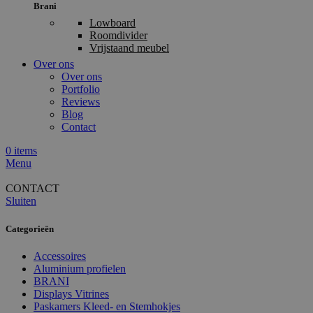
Brani
Lowboard
Roomdivider
Vrijstaand meubel
Over ons
Over ons
Portfolio
Reviews
Blog
Contact
0
items
Menu
CONTACT
Sluiten
Categorieën
Accessoires
Aluminium profielen
BRANI
Displays Vitrines
Paskamers Kleed- en Stemhokjes