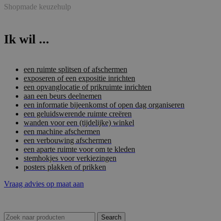
Shopmade keuzehulp
Ik wil ...
een ruimte splitsen of afschermen
exposeren of een expositie inrichten
een opvanglocatie of prikruimte inrichten
aan een beurs deelnemen
een informatie bijeenkomst of open dag organiseren
een geluidswerende ruimte creëren
wanden voor een (tijdelijke) winkel
een machine afschermen
een verbouwing afschermen
een aparte ruimte voor om te kleden
stemhokjes voor verkiezingen
posters plakken of prikken
Vraag advies op maat aan
Search