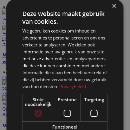
×
Artikelnummer: 18112
€
469,00
Excl. BTW
Deze website maakt gebruik
van cookies.
We gebruiken cookies om inhoud en
Voeg toe aan offerteaanvraag
advertenties te personaliseren en om ons
Quick view
Add to wishlist
verkeer te analyseren. We delen ook
informatie over uw gebruik van onze site
Whiteboardwand HxB202x220cm wit 1-zijdig op
met onze advertentie- en analysepartners,
wielen
die deze kunnen combineren met andere
informatie die u aan hen heeft verstrekt of
Artikelnummer: 18140
€
661,50
Excl. BTW
Ook te huur
die zij hebben verzameld door uw gebruik
van hun diensten.
Privacybeleid
Strikt
Prestatie
Targeting
noodzakelijk
Voeg toe aan offerteaanvraag
Quick view
Add to wishlist
Whiteboardwand HxB202x220cm wit 2-zijdig op
Functioneel