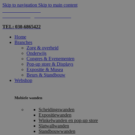
Skip to navigation
Skip to main content
TEL: 030-6865422
MAIL: INFO@SHOPMADE.NL
TEL: 030-6865422
Home
Branches
Zorg & overheid
Onderwijs
Congres & Evenementen
Pop-up store & Displays
Expositie & Musea
Beurs & Standbouw
Webshop
Mobiele wanden
Scheidingswanden
Expositiewanden
Winkelwanden en pop-up store
Slatwallwanden
Standbouwwanden