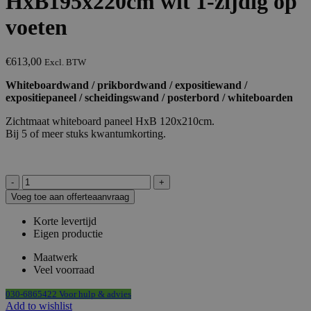
HxB195x220cm wit 1-zijdig op
voeten
€
613,00
Excl. BTW
Whiteboardwand / prikbordwand / expositiewand /
expositiepaneel / scheidingswand / posterbord / whiteboarden
Zichtmaat whiteboard paneel HxB 120x210cm.
Bij 5 of meer stuks kwantumkorting.
Whiteboardwand
HxB195x220cm
Voeg toe aan offerteaanvraag
wit
1-
Korte levertijd
zijdig
Eigen productie
op
voeten
Maatwerk
aantal
Veel voorraad
030-6865422 Voor hulp & advies
Add to wishlist