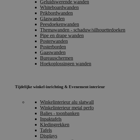
Geluidswerende wanden
Whiteboardwanden
Prikbordwanden
Glaswanden
Peesdoekenwanden
Themawanden - schaduw/silhouettedoeken
Pipe en drape wanden
Posterwanden
Posterborden
Gaaswanden
Bureauschermen
Hoekoplossingen wanden
Tijdelijke winkel-inrichting & Evenement interieur
Winkelinterieur alu slatwall
Winkelinterieur metal perfo
Balies - toonbanken
Inpaktafels
Kledingrekken
Tafels
Displays