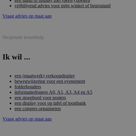
een stand of display met (pees-) doeken
vrijblijvend advies voor mijn winkel of beursstand
Vraag advies op maat aan
Shopmade keuzehulp
Ik wil ...
een (maatwerk) verkoopdisplay
bewegwijzering voor een evenement
folderhouders
informatiedragers A0, A1, A3, A4 en A5
een stoepbord voor posters
een display voor op tafel of toonbank
een congres organiseren
Vraag advies op maat aan