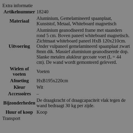
Extra informatie
Artikelnummer
18240
Aluminium
,
Gemelamineerd spaanplaat
,
Materiaal
Kunststof
,
Metaal
,
Whiteboard magnetisch
Aluminium geanodiseerd frame met staanders
rond 5 cm. Boven paneel whiteboard magnetisch.
Zichtmaat whiteboard paneel HxB 120x210cm.
Uitvoering
Onder vulpaneel gemelamineerd spaanplaat zwart
8mm dik. Massief aluminium geanodiseerde dop.
Slanke metalen alukleur gecoate voet (L = 44
cm). De wand wordt gemonteerd geleverd.
Wielen of
Voeten
voeten
Afmeting
HxB195x220cm
Kleur
Wit
Accessoires
–
De draagkracht of draagcapaciteit vlak tegen de
Bijzonderheden
wand bedraagt 30 kg per zijde.
Huur of koop
Koop
Transport