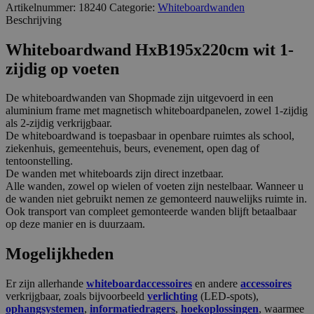
Artikelnummer:
18240
Categorie:
Whiteboardwanden
Beschrijving
Whiteboardwand HxB195x220cm wit 1-
zijdig op voeten
De whiteboardwanden van Shopmade zijn uitgevoerd in een
aluminium frame met magnetisch whiteboardpanelen, zowel 1-zijdig
als 2-zijdig verkrijgbaar.
De whiteboardwand is toepasbaar in openbare ruimtes als school,
ziekenhuis, gemeentehuis, beurs, evenement, open dag of
tentoonstelling.
De wanden met whiteboards zijn direct inzetbaar.
Alle wanden, zowel op wielen of voeten zijn nestelbaar. Wanneer u
de wanden niet gebruikt nemen ze gemonteerd nauwelijks ruimte in.
Ook transport van compleet gemonteerde wanden blijft betaalbaar
op deze manier en is duurzaam.
Mogelijkheden
Er zijn allerhande
whiteboardaccessoires
en andere
accessoires
verkrijgbaar, zoals bijvoorbeeld
verlichting
(LED-spots),
ophangsystemen
,
informatiedragers
,
hoekoplossingen
, waarmee