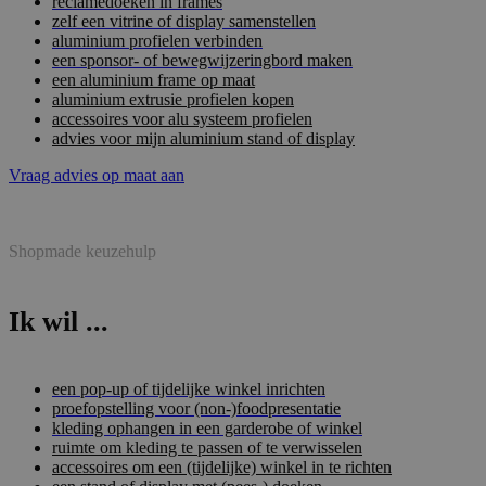
reclamedoeken in frames
zelf een vitrine of display samenstellen
aluminium profielen verbinden
een sponsor- of bewegwijzeringbord maken
een aluminium frame op maat
aluminium extrusie profielen kopen
accessoires voor alu systeem profielen
advies voor mijn aluminium stand of display
Vraag advies op maat aan
Shopmade keuzehulp
Ik wil ...
een pop-up of tijdelijke winkel inrichten
proefopstelling voor (non-)foodpresentatie
kleding ophangen in een garderobe of winkel
ruimte om kleding te passen of te verwisselen
accessoires om een (tijdelijke) winkel in te richten