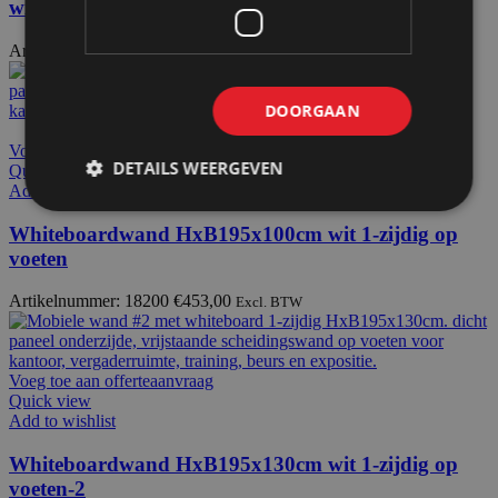
wielen
Artikelnummer: 18141
€
791,50
Excl. BTW
DOORGAAN
Voeg toe aan offerteaanvraag
DETAILS WEERGEVEN
Quick view
Add to wishlist
Whiteboardwand HxB195x100cm wit 1-zijdig op
voeten
Artikelnummer: 18200
€
453,00
Excl. BTW
Voeg toe aan offerteaanvraag
Quick view
Add to wishlist
Whiteboardwand HxB195x130cm wit 1-zijdig op
voeten-2