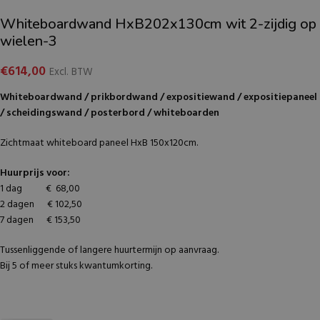
Whiteboardwand HxB202x130cm wit 2-zijdig op
wielen-3
€
614,00
Excl. BTW
Whiteboardwand / prikbordwand / expositiewand / expositiepaneel
/ scheidingswand / posterbord / whiteboarden
Zichtmaat whiteboard paneel HxB 150x120cm.
Huurprijs voor:
1 dag € 68,00
2 dagen € 102,50
7 dagen € 153,50
Tussenliggende of langere huurtermijn op aanvraag.
Bij 5 of meer stuks kwantumkorting.