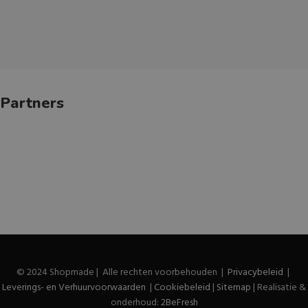
Partners
© 2024 Shopmade | Alle rechten voorbehouden |
Privacybeleid
|
Leverings- en Verhuurvoorwaarden
|
Cookiebeleid
|
Sitemap
| Realisatie &
onderhoud:
2BeFresh