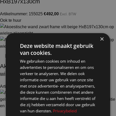
HxB197x130cm
Artikelnummer: 155025
€
492,00
Excl. BTW
Ook te huur
×
Deze website maakt gebruik
van cookies.
We gebruiken cookies om inhoud en
Akoestische wand vilt beige zwart frame op
advertenties te personaliseren en om ons
wielen HxB197x130cm
verkeer te analyseren. We delen ook
informatie over uw gebruik van onze site
met onze advertentie- en analysepartners,
Artikelnummer: 156020
€
541,00
Excl. BTW
die deze kunnen combineren met andere
informatie die u aan hen heeft verstrekt of
die zij hebben verzameld door uw gebruik
van hun diensten.
Privacybeleid