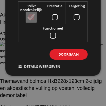
Strikt
Prestatie
Targeting
noodzakelijk
Akoestische wand vilt witgrijs op voeten
HxB190x130cm
Functioneel
Artikelnummer: 155100
€
444,00
Excl. BTW
Ook te huur
DOORGAAN
DETAILS WEERGEVEN
Themawand bolmos HxB228x193cm 2-zijdig
en akoestische vulling op voeten, volledig
demontabel