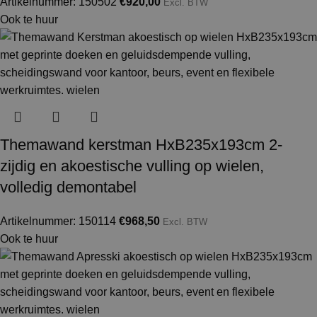
Artikelnummer: 150502
€
920,00
Excl. BTW
Ook te huur
Themawand kerstman HxB235x193cm 2-
zijdig en akoestische vulling op wielen,
volledig demontabel
Artikelnummer: 150114
€
968,50
Excl. BTW
Ook te huur