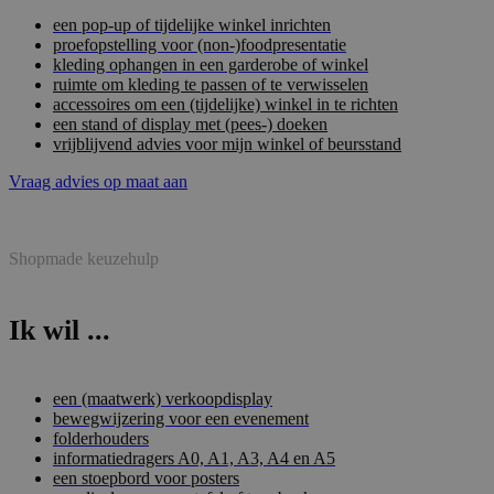
een pop-up of tijdelijke winkel inrichten
proefopstelling voor (non-)foodpresentatie
kleding ophangen in een garderobe of winkel
ruimte om kleding te passen of te verwisselen
accessoires om een (tijdelijke) winkel in te richten
een stand of display met (pees-) doeken
vrijblijvend advies voor mijn winkel of beursstand
Vraag advies op maat aan
Shopmade keuzehulp
Ik wil ...
een (maatwerk) verkoopdisplay
bewegwijzering voor een evenement
folderhouders
informatiedragers A0, A1, A3, A4 en A5
een stoepbord voor posters