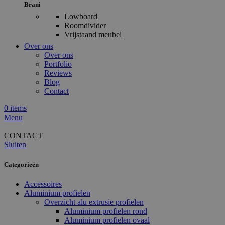
Brani
Lowboard
Roomdivider
Vrijstaand meubel
Over ons
Over ons
Portfolio
Reviews
Blog
Contact
0
items
Menu
CONTACT
Sluiten
Categorieën
Accessoires
Aluminium profielen
Overzicht alu extrusie profielen
Aluminium profielen rond
Aluminium profielen ovaal