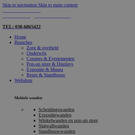
Skip to navigation
Skip to main content
TEL: 030-6865422
MAIL: INFO@SHOPMADE.NL
TEL: 030-6865422
Home
Branches
Zorg & overheid
Onderwijs
Congres & Evenementen
Pop-up store & Displays
Expositie & Musea
Beurs & Standbouw
Webshop
Mobiele wanden
Scheidingswanden
Expositiewanden
Winkelwanden en pop-up store
Slatwallwanden
Standbouwwanden