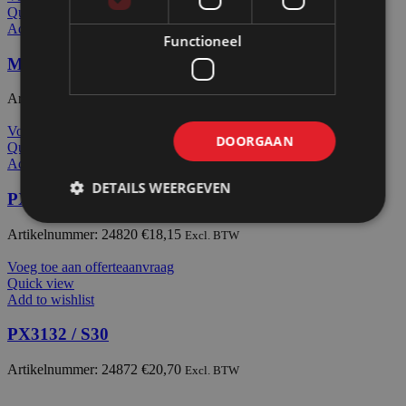
Quick view
Add to wishlist
Functioneel
MEGA O
Artikelnummer: 24583
€
85,65
Excl. BTW
Voeg toe aan offerteaanvraag
DOORGAAN
Quick view
Add to wishlist
DETAILS WEERGEVEN
PX2119
Artikelnummer: 24820
€
18,15
Excl. BTW
Voeg toe aan offerteaanvraag
Quick view
Add to wishlist
PX3132 / S30
Artikelnummer: 24872
€
20,70
Excl. BTW