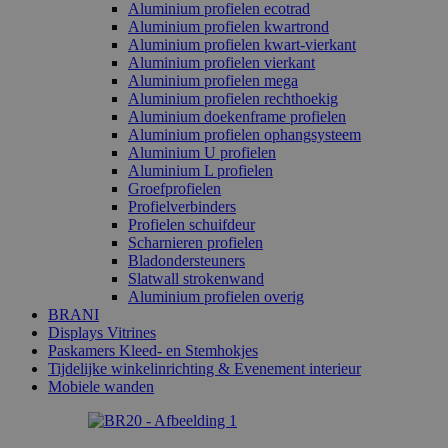
Aluminium profielen ecotrad
Aluminium profielen kwartrond
Aluminium profielen kwart-vierkant
Aluminium profielen vierkant
Aluminium profielen mega
Aluminium profielen rechthoekig
Aluminium doekenframe profielen
Aluminium profielen ophangsysteem
Aluminium U profielen
Aluminium L profielen
Groefprofielen
Profielverbinders
Profielen schuifdeur
Scharnieren profielen
Bladondersteuners
Slatwall strokenwand
Aluminium profielen overig
BRANI
Displays Vitrines
Paskamers Kleed- en Stemhokjes
Tijdelijke winkelinrichting & Evenement interieur
Mobiele wanden