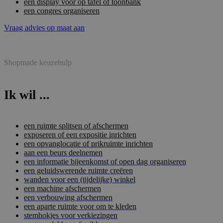
een display voor op tafel of toonbank
een congres organiseren
Vraag advies op maat aan
Shopmade keuzehulp
Ik wil ...
een ruimte splitsen of afschermen
exposeren of een expositie inrichten
een opvanglocatie of prikruimte inrichten
aan een beurs deelnemen
een informatie bijeenkomst of open dag organiseren
een geluidswerende ruimte creëren
wanden voor een (tijdelijke) winkel
een machine afschermen
een verbouwing afschermen
een aparte ruimte voor om te kleden
stemhokjes voor verkiezingen