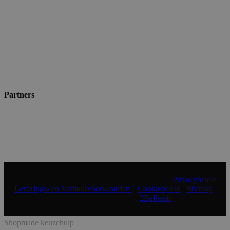
Partners
© 2024 Shopmade | Alle rechten voorbehouden |
Privacybeleid
|
Leverings- en Verhuurvoorwaarden
|
Cookiebeleid
|
Sitemap
|
Realisatie & onderhoud:
2BeFresh
Shopmade keuzehulp