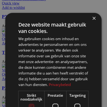
Quick view
Add to wishlist
PX2345p
×
Deze website maakt gebruik
Artikelnummer: 24842
€
60,40
Excl. BTW
van cookies.
Voeg toe aan offerteaanvraag
We gebruiken cookies om inhoud en
Quick view
Add to wishlist
advertenties te personaliseren en om ons
verkeer te analyseren. We delen ook
TO35 + CR2508
informatie over uw gebruik van onze site
met onze advertentie- en analysepartners,
Artikelnummer: 25250
€
21,65
Excl. BTW
die deze kunnen combineren met andere
Voeg toe aan offerteaanvraag
informatie die u aan hen heeft verstrekt of
Quick view
die zij hebben verzameld door uw gebruik
Add to wishlist
van hun diensten.
Privacybeleid
PX4080
Strikt
Prestatie
Targeting
Artikelnummer: 24894
€
52,50
Excl. BTW
noodzakelijk
Voeg toe aan offerteaanvraag