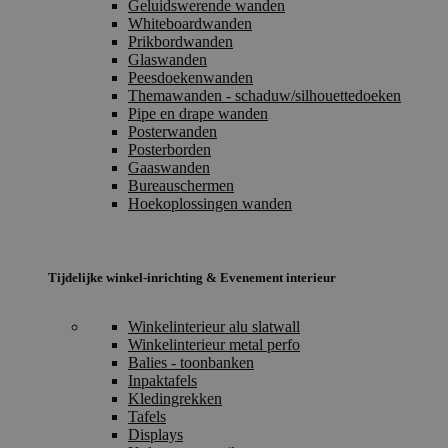
Geluidswerende wanden
Whiteboardwanden
Prikbordwanden
Glaswanden
Peesdoekenwanden
Themawanden - schaduw/silhouettedoeken
Pipe en drape wanden
Posterwanden
Posterborden
Gaaswanden
Bureauschermen
Hoekoplossingen wanden
Tijdelijke winkel-inrichting & Evenement interieur
Winkelinterieur alu slatwall
Winkelinterieur metal perfo
Balies - toonbanken
Inpaktafels
Kledingrekken
Tafels
Displays