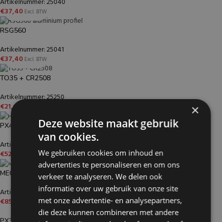
Artikelnummer: 25040
€
37,40
Excl. BTW
RSG560
Artikelnummer: 25041
€
37,40
Excl. BTW
TO35 + CR2508
Artikelnummer: 25250
€
21,65
×
Excl. BTW
Deze website maakt gebruik
PX4080
van cookies.
Artikelnummer: 24894
We gebruiken cookies om inhoud en
€
52,50
Excl. BTW
advertenties te personaliseren en om ons
MEGA O
verkeer te analyseren. We delen ook
informatie over uw gebruik van onze site
Artikelnummer: 24583
met onze advertentie- en analysepartners,
€
85,65
Excl. BTW
die deze kunnen combineren met andere
PX3160