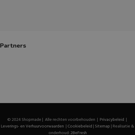
Partners
© 2024 Shopmade | Alle rechten voorbehouden |
Privacybeleid
|
Leverings- en Verhuurvoorwaarden
|
Cookiebeleid
|
Sitemap
| Realisatie &
onderhoud:
2BeFresh