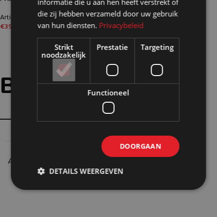
informatie die u aan hen heeft verstrekt of
die zij hebben verzameld door uw gebruik
Artikelnummer: 24873
van hun diensten.
Privacybeleid
€
39,45
Excl. BTW
Strikt
Prestatie
Targeting
noodzakelijk
Bijpassende
opties:
Functioneel
DOORGAAN
ACCESSOIRES
ALUMINIUM PROFIELEN
209 producten
DETAILS WEERGEVEN