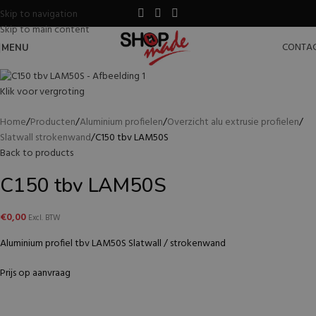
Skip to navigation
Skip to main content
CONTA
MENU
Klik voor vergroting
Home
Producten
Aluminium profielen
Overzicht alu extrusie profielen
Slatwall strokenwand
C150 tbv LAM50S
Back to products
C150 tbv LAM50S
€
0,00
Excl. BTW
Aluminium profiel tbv LAM50S Slatwall / strokenwand
Prijs op aanvraag