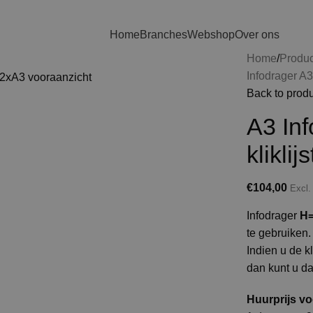
Home
Branches
Webshop
Over ons
Home
Produ
Infodrager A
Back to prod
A3 In
kliklij
€
104,00
Excl
Infodrager
H
te gebruiken.
Indien u de 
dan kunt u da
Huurprijs vo