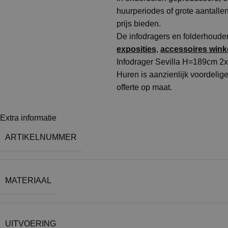
huurperiodes of grote aantalle
prijs bieden.
De infodragers en folderhoud
exposities
,
accessoires win
Infodrager Sevilla H=189cm 2
Huren is aanzienlijk voordelig
offerte op maat.
Extra informatie
ARTIKELNUMMER
MATERIAAL
UITVOERING