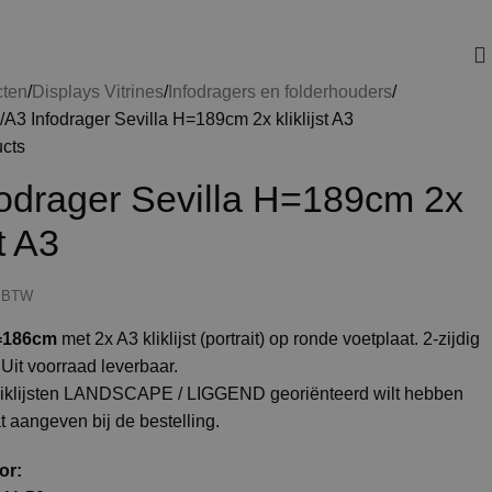
cten
Displays Vitrines
Infodragers en folderhouders
3
A3 Infodrager Sevilla H=189cm 2x kliklijst A3
ucts
fodrager Sevilla H=189cm 2x
st A3
. BTW
=186cm
met 2x A3 kliklijst (portrait) op ronde voetplaat. 2-zijdig
 Uit voorraad leverbaar.
kliklijsten LANDSCAPE / LIGGEND georiënteerd wilt hebben
t aangeven bij de bestelling.
or: