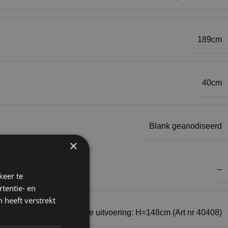
189cm
40cm
Blank geanodiseerd
×
–
keer te
tentie- en
 heeft verstrekt
verkrijgbaar in een lagere uitvoering: H=148cm (Art nr 40408)