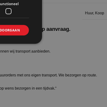
unctioneel
Huur
,
Koop
or huur en koop op aanvraag.
DOORGAAN
unnen wij transport aanbieden.
huurorders met ons eigen transport. We bezorgen op route.
 op wens bezorgen in een tijdvak.“