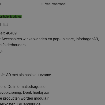
e
Veel voorraad
r hulp & advies
hlist
mer:
40409
:
Accessoires winkelwanden en pop-up store
,
Infodrager A3
,
en folderhouders
js
 t/m A0 met als basis duurzame
ers. De informatiedragers en
ievoorziening. Denk hierbij aan
 De producten worden modulair
erkosten. Bij langdurige