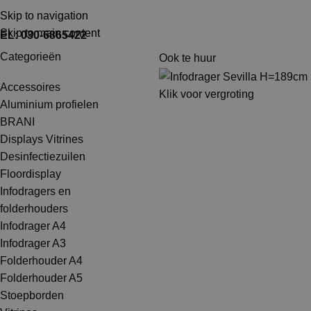
TEL: 030-6865422
MAIL: INFO@SHOPMADE.NL
Skip to navigation
Skip to main content
EL: 030-6865422
Categorieën
Ook te huur
Accessoires
Klik voor vergroting
Aluminium profielen
BRANI
Displays Vitrines
Desinfectiezuilen
Floordisplay
Infodragers en
folderhouders
Infodrager A4
Infodrager A3
Folderhouder A4
Folderhouder A5
Stoepborden