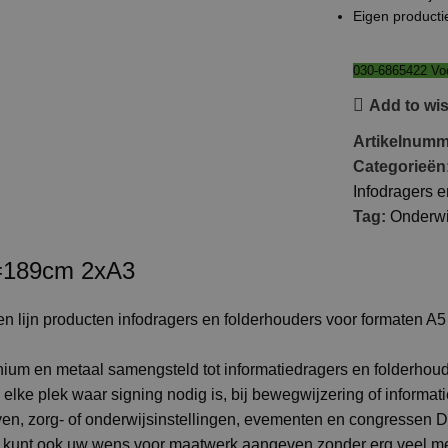
Eigen producti
030-6865422 Voo
Add to wis
Artikelnum
Categorieën
Infodragers 
Tag:
Onderwi
H=189cm 2xA3
 lijn producten infodragers en folderhouders voor formaten A5
nium en metaal samengsteld tot informatiedragers en folderhoud
 elke plek waar signing nodig is, bij bewegwijzering of informat
jven, zorg- of onderwijsinstellingen, evementen en congressen
 kunt ook uw wens voor maatwerk aangeven zonder erg veel me