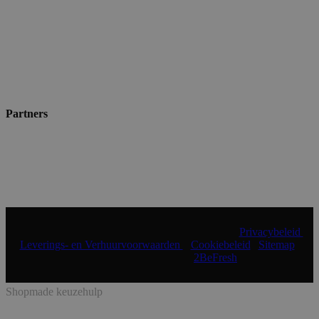
Partners
© 2024 Shopmade | Alle rechten voorbehouden |
Privacybeleid
|
Leverings- en Verhuurvoorwaarden
|
Cookiebeleid
|
Sitemap
|
Realisatie & onderhoud:
2BeFresh
Shopmade keuzehulp