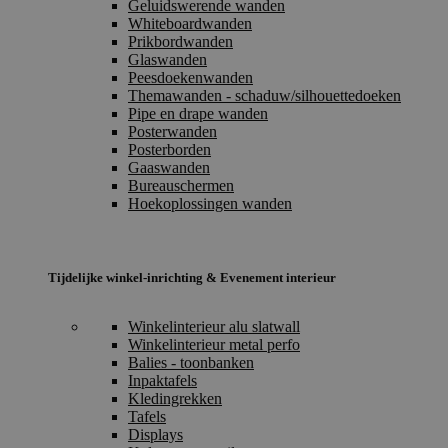
Geluidswerende wanden
Whiteboardwanden
Prikbordwanden
Glaswanden
Peesdoekenwanden
Themawanden - schaduw/silhouettedoeken
Pipe en drape wanden
Posterwanden
Posterborden
Gaaswanden
Bureauschermen
Hoekoplossingen wanden
Tijdelijke winkel-inrichting & Evenement interieur
Winkelinterieur alu slatwall
Winkelinterieur metal perfo
Balies - toonbanken
Inpaktafels
Kledingrekken
Tafels
Displays