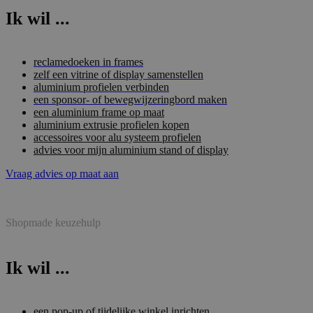
Ik wil ...
reclamedoeken in frames
zelf een vitrine of display samenstellen
aluminium profielen verbinden
een sponsor- of bewegwijzeringbord maken
een aluminium frame op maat
aluminium extrusie profielen kopen
accessoires voor alu systeem profielen
advies voor mijn aluminium stand of display
Vraag advies op maat aan
Shopmade keuzehulp
Ik wil ...
een pop-up of tijdelijke winkel inrichten