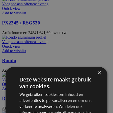
Voeg toe aan offerteaanvraag
Quick view
Add to wishlist
PX2345 / RSG530
Artikelnummer: 24841
€
41,60
Excl. BTW
Voeg toe aan offerteaanvraag
Quick view
Add to wishlist
Rondo
Artikelnummer: 25010
€
45,70
×
Excl. BTW
Deze website maakt gebruik
Voeg toe aan offerteaanvraag
Quick view
van cookies.
Add to wishlist
We gebruiken cookies om inhoud en
RSG560
advertenties te personaliseren en om ons
verkeer te analyseren. We delen ook
Artikelnummer: 25041
€
37,40
Excl. BTW
informatie over uw gebruik van onze site