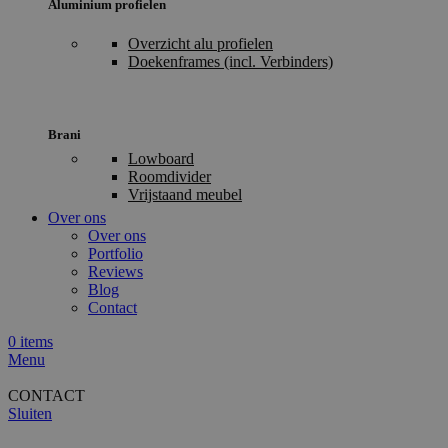
Aluminium profielen
Overzicht alu profielen
Doekenframes (incl. Verbinders)
Brani
Lowboard
Roomdivider
Vrijstaand meubel
Over ons
Over ons
Portfolio
Reviews
Blog
Contact
0
items
Menu
CONTACT
Sluiten