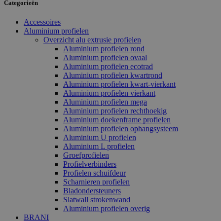
Categorieën
Accessoires
Aluminium profielen
Overzicht alu extrusie profielen
Aluminium profielen rond
Aluminium profielen ovaal
Aluminium profielen ecotrad
Aluminium profielen kwartrond
Aluminium profielen kwart-vierkant
Aluminium profielen vierkant
Aluminium profielen mega
Aluminium profielen rechthoekig
Aluminium doekenframe profielen
Aluminium profielen ophangsysteem
Aluminium U profielen
Aluminium L profielen
Groefprofielen
Profielverbinders
Profielen schuifdeur
Scharnieren profielen
Bladondersteuners
Slatwall strokenwand
Aluminium profielen overig
BRANI