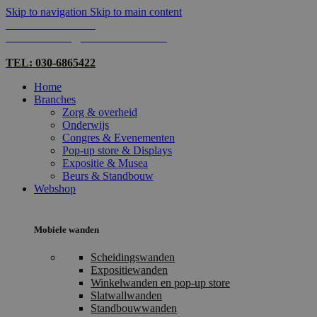
Skip to navigation
Skip to main content
TEL: 030-6865422
MAIL: INFO@SHOPMADE.NL
TEL: 030-6865422
Home
Branches
Zorg & overheid
Onderwijs
Congres & Evenementen
Pop-up store & Displays
Expositie & Musea
Beurs & Standbouw
Webshop
Mobiele wanden
Scheidingswanden
Expositiewanden
Winkelwanden en pop-up store
Slatwallwanden
Standbouwwanden