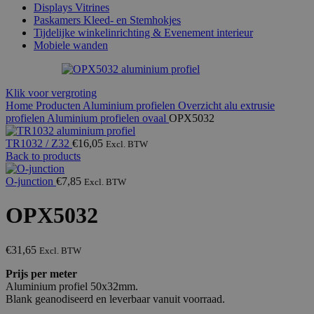
Displays Vitrines
Paskamers Kleed- en Stemhokjes
Tijdelijke winkelinrichting & Evenement interieur
Mobiele wanden
Klik voor vergroting
Home
Producten
Aluminium profielen
Overzicht alu extrusie
profielen
Aluminium profielen ovaal
OPX5032
TR1032 / Z32
€
16,05
Excl. BTW
Back to products
O-junction
€
7,85
Excl. BTW
OPX5032
€
31,65
Excl. BTW
Prijs per meter
Aluminium profiel 50x32mm.
Blank geanodiseerd en leverbaar vanuit voorraad.