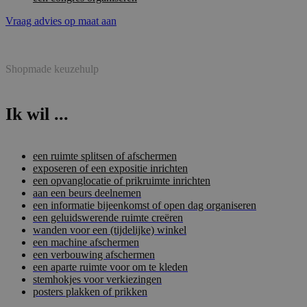
Vraag advies op maat aan
Shopmade keuzehulp
Ik wil ...
een ruimte splitsen of afschermen
exposeren of een expositie inrichten
een opvanglocatie of prikruimte inrichten
aan een beurs deelnemen
een informatie bijeenkomst of open dag organiseren
een geluidswerende ruimte creëren
wanden voor een (tijdelijke) winkel
een machine afschermen
een verbouwing afschermen
een aparte ruimte voor om te kleden
stemhokjes voor verkiezingen
posters plakken of prikken