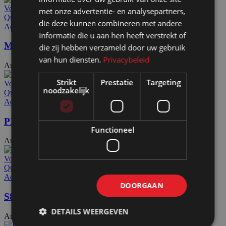
Voeg toe aan offerteaanvraag
met onze advertentie- en analysepartners,
Quick view
die deze kunnen combineren met andere
Add to wishlist
informatie die u aan hen heeft verstrekt of
Mega R
die zij hebben verzameld door uw gebruik
van hun diensten.
Privacybeleid
Artikelnummer: 24584
€
78,80
Excl. BTW
Strikt
Prestatie
Targeting
Voeg toe aan offerteaanvraag
noodzakelijk
Quick view
Add to wishlist
PX6019 / S61
Functioneel
Artikelnummer: 24920
€
32,20
Excl. BTW
Voeg toe aan offerteaanvraag
Quick view
Add to wishlist
DOORGAAN
S80
DETAILS WEERGEVEN
Artikelnummer: 25053
€
37,10
Excl. BTW