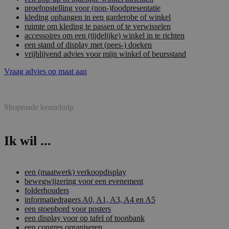
proefopstelling voor (non-)foodpresentatie
kleding ophangen in een garderobe of winkel
ruimte om kleding te passen of te verwisselen
accessoires om een (tijdelijke) winkel in te richten
een stand of display met (pees-) doeken
vrijblijvend advies voor mijn winkel of beursstand
Vraag advies op maat aan
Shopmade keuzehulp
Ik wil ...
een (maatwerk) verkoopdisplay
bewegwijzering voor een evenement
folderhouders
informatiedragers A0, A1, A3, A4 en A5
een stoepbord voor posters
een display voor op tafel of toonbank
een congres organiseren