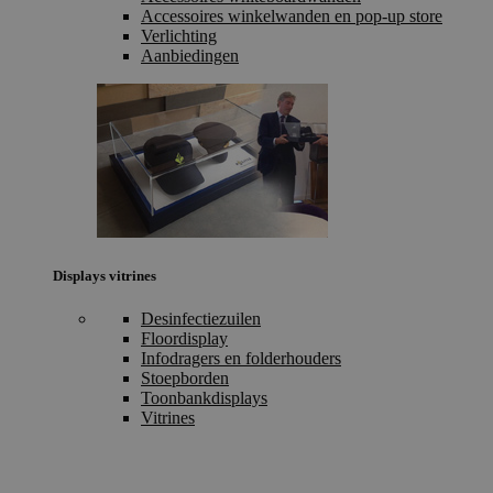
Accessoires winkelwanden en pop-up store
Verlichting
Aanbiedingen
Displays vitrines
Desinfectiezuilen
Floordisplay
Infodragers en folderhouders
Stoepborden
Toonbankdisplays
Vitrines