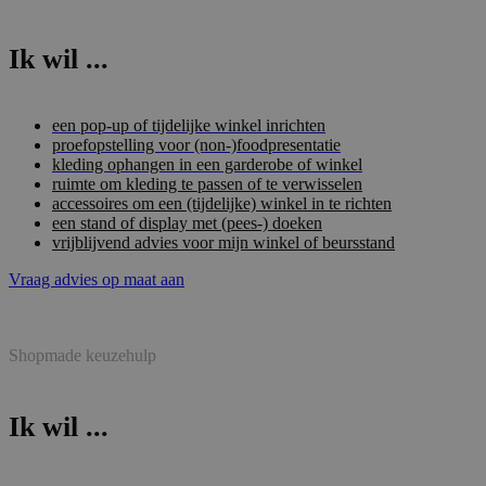
Ik wil ...
een pop-up of tijdelijke winkel inrichten
proefopstelling voor (non-)foodpresentatie
kleding ophangen in een garderobe of winkel
ruimte om kleding te passen of te verwisselen
accessoires om een (tijdelijke) winkel in te richten
een stand of display met (pees-) doeken
vrijblijvend advies voor mijn winkel of beursstand
Vraag advies op maat aan
Shopmade keuzehulp
Ik wil ...