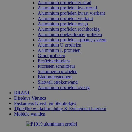
Aluminium profielen ecotrad
Aluminium profielen kwartrond
Aluminium profielen kwart-vierkant
Aluminium profielen vierkant
Aluminium profielen mega
Aluminium profielen rechthoekig
Aluminium doekenframe profielen
Aluminium profielen ophangsysteem
Aluminium U profielen
Aluminium L profielen
Groefprofielen
Profielverbinders
Profielen schuifdeur
Scharnieren profielen
Bladondersteuners
Slatwall strokenwand
Aluminium profielen overig
BRANI
Displays Vitrines
Paskamers Kleed- en Stemhokjes
Tijdelijke winkelinrichting & Evenement interieur
Mobiele wanden