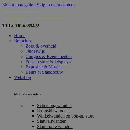
Skip to navigation
Skip to main content
TEL: 030-6865422
MAIL: INFO@SHOPMADE.NL
TEL: 030-6865422
Home
Branches
Zorg & overheid
Onderwijs
Congres & Evenementen
Pop-up store & Displays
Expositie & Musea
Beurs & Standbouw
Webshop
Mobiele wanden
Scheidingswanden
Expositiewanden
Winkelwanden en pop-up store
Slatwallwanden
Standbouwwanden