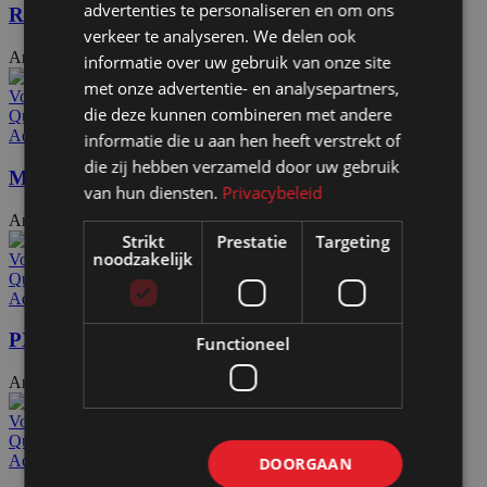
advertenties te personaliseren en om ons
Rondo
verkeer te analyseren. We delen ook
Artikelnummer: 25010
€
45,70
Excl. BTW
informatie over uw gebruik van onze site
met onze advertentie- en analysepartners,
Voeg toe aan offerteaanvraag
die deze kunnen combineren met andere
Quick view
Add to wishlist
informatie die u aan hen heeft verstrekt of
die zij hebben verzameld door uw gebruik
Mega RE / RR91
van hun diensten.
Privacybeleid
Artikelnummer: 24585
€
65,00
Excl. BTW
Strikt
Prestatie
Targeting
noodzakelijk
Voeg toe aan offerteaanvraag
Quick view
Add to wishlist
PX5019 / S50
Functioneel
Artikelnummer: 24910
€
32,70
Excl. BTW
Voeg toe aan offerteaanvraag
Quick view
Add to wishlist
DOORGAAN