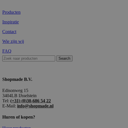
Producten
Inspiratie
Contact
Wie zijn wij
FAQ
Search
Shopmade B.V.
Edisonweg 15
3404LB IJsselstein
Tel:
(+31) (0)30-686 54 22
E-Mail:
info@shopmade.nl
Huren of kopen?