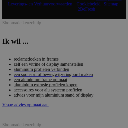
Leverings- en Verhuurvoorwaarden
|
Cookiebeleid
|
Sitemap
|
Realisatie & onderhoud:
2BeFresh
Shopmade keuzehulp
Ik wil ...
reclamedoeken in frames
zelf een vitrine of display samenstellen
aluminium profielen verbinden
een sponsor- of bewegwijzeringbord maken
een aluminium frame op maat
aluminium extrusie profielen kopen
accessoires voor alu systeem profielen
advies voor mijn aluminium stand of display
Vraag advies op maat aan
Shopmade keuzehulp