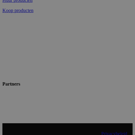
Huur producten
Koop producten
Partners
© 2024 Shopmade | Alle rechten voorbehouden |
Privacybeleid
|