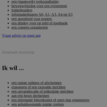
een (maatwerk) verkoopdisplay
bewegwijzering voor een evenement
folderhouders
informatiedragers A0, A1, A3, A4 en A5
een stoepbord voor posters
een display voor op tafel of toonbank
een congres organiseren
Vraag advies op maat aan
Shopmade keuzehulp
Ik wil ...
een ruimte splitsen of afschermen
exposeren of een expositie inrichten
een opvanglocatie of prikruimte inrichten
aan een beurs deelnemen
een informatie bijeenkomst of open dag organiseren
een geluidswerende ruimte creëren