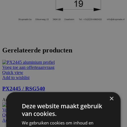
Gerelateerde producten
Voeg toe aan offerteaanvraag
Quick view
Add to wishlist
PX2445 / RSG540
×
Artikelnummer: 24850
€
36,15
Excl. BTW
Deze website maakt gebruik
Voeg toe aan offerteaanvraag
van cookies.
Quick view
Add to wishlist
We gebruiken cookies om inhoud en