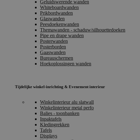
Geluidswerende wanden
Whiteboardwanden
Prikbordwanden
Glaswanden
Peesdoekenwanden
Themawanden - schaduw/silhouettedoeken
Pipe en drape wanden
Posterwanden
Posterborden
Gaaswanden
Bureauschermen
Hoekoplossingen wanden
Tijdelijke winkel-inrichting & Evenement interieur
Winkelinterieur alu slatwall
Winkelinterieur metal perfo
Balies - toonbanken
Inpaktafels
Kledingrekken
Tafels
Displays