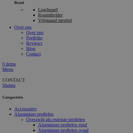
Brani
Lowboard
Roomdivider
Vrijstaand meubel
Over ons
Over ons
Portfolio
Reviews
Blog
Contact
0
items
Menu
CONTACT
Sluiten
Categorieën
Accessoires
Aluminium profielen
Overzicht alu extrusie profielen
Aluminium profielen rond
Aluminium profielen ovaal