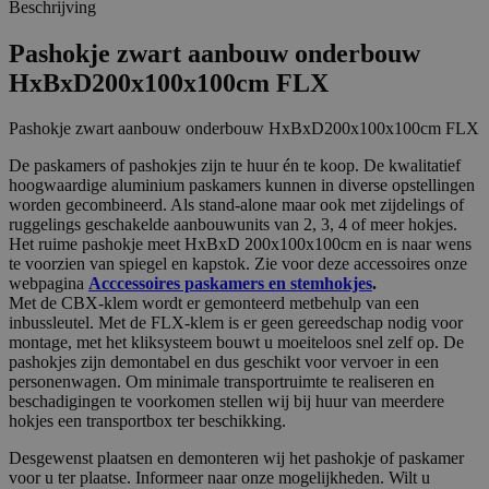
Beschrijving
Pashokje zwart aanbouw onderbouw
HxBxD200x100x100cm FLX
Pashokje zwart aanbouw onderbouw HxBxD200x100x100cm FLX
De paskamers of pashokjes zijn te huur én te koop. De kwalitatief
hoogwaardige aluminium paskamers kunnen in diverse opstellingen
worden gecombineerd. Als stand-alone maar ook met zijdelings of
ruggelings geschakelde aanbouwunits van 2, 3, 4 of meer hokjes.
Het ruime pashokje meet HxBxD 200x100x100cm en is naar wens
te voorzien van spiegel en kapstok. Zie voor deze accessoires onze
webpagina
Acccessoires paskamers en stemhokjes
.
Met de CBX-klem wordt er gemonteerd metbehulp van een
inbussleutel. Met de FLX-klem is er geen gereedschap nodig voor
montage, met het kliksysteem bouwt u moeiteloos snel zelf op. De
pashokjes zijn demontabel en dus geschikt voor vervoer in een
personenwagen. Om minimale transportruimte te realiseren en
beschadigingen te voorkomen stellen wij bij huur van meerdere
hokjes een transportbox ter beschikking.
Desgewenst plaatsen en demonteren wij het pashokje of paskamer
voor u ter plaatse. Informeer naar onze mogelijkheden. Wilt u