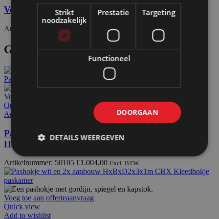
Verlichting LED-tube tbv stemhok of pashokje
Strikt
Prestatie
Targeting
noodzakelijk
Artikelnummer: 70220
€
49,90
Excl. BTW
Gerelateerde producten
Functioneel
Voeg toe aan offerteaanvraag
Quick view
DOORGAAN
Add to wishlist
Pashokje demontabel wit en 1x aanbouw
DETAILS WEERGEVEN
HxBxD200x200x100cm CBX
Artikelnummer: 50105
€
1.004,00
Excl. BTW
Voeg toe aan offerteaanvraag
Quick view
Add to wishlist