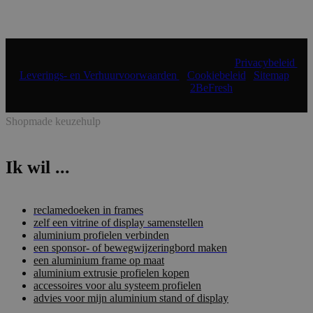
© 2024 Shopmade | Alle rechten voorbehouden |
Privacybeleid
|
Leverings- en Verhuurvoorwaarden
|
Cookiebeleid
|
Sitemap
|
Realisatie & onderhoud:
2BeFresh
Shopmade keuzehulp
Ik wil ...
reclamedoeken in frames
zelf een vitrine of display samenstellen
aluminium profielen verbinden
een sponsor- of bewegwijzeringbord maken
een aluminium frame op maat
aluminium extrusie profielen kopen
accessoires voor alu systeem profielen
advies voor mijn aluminium stand of display