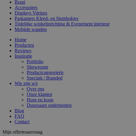
Brani
Accessoires
Displays Vitrines
Paskamers Kleed- en Stemhokjes
Tijdelijke winkelinrichting & Evenement interieur
Mobiele wanden
Home
Producten
Reviews
Inspiratie
Portfolio
Showroom
Productcategorieën
Specials / Branded
Wie zijn wij
Over ons
Onze klanten
Huur en koop
Duurzaam ondernemen
Blog
FAQ
Contact
Mijn offerteaanvraag