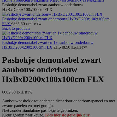
Home
Producten
Paskamers Kleed- en Stemhokjes
Paskamers
Pashokje demontabel zwart aanbouw onderbouw
HxBxD200x100x100cm FLX
Pashokje demontabel zwart onderbouw HxBxD200x100x100cm
FLX
€
865,50
Excl. BTW
Back to products
Pashokje demontabel zwart en 1x aanbouw onderbouw
HxBxD200x200x100cm FLX
€
1.548,50
Excl. BTW
Pashokje demontabel zwart
aanbouw onderbouw
HxBxD200x100x100cm FLX
€
682,50
Excl. BTW
Aanbouwpashokje tot onderaan dicht door onderbouwpaneel en met
zwarte panelen en met gordijn.
Niet zonder standalone pashokje te gebruiken.
Kleur gordijn naar keuze.
Kies hier de gordijnkleur.