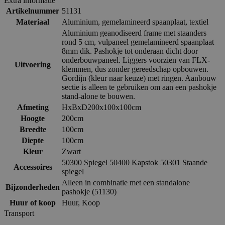
Extra informatie
Artikelnummer
51131
Materiaal
Aluminium, gemelamineerd spaanplaat, textiel
Aluminium geanodiseerd frame met staanders
rond 5 cm, vulpaneel gemelamineerd spaanplaat
8mm dik. Pashokje tot onderaan dicht door
onderbouwpaneel. Liggers voorzien van FLX-
Uitvoering
klemmen, dus zonder gereedschap opbouwen.
Gordijn (kleur naar keuze) met ringen. Aanbouw
sectie is alleen te gebruiken om aan een pashokje
stand-alone te bouwen.
Afmeting
HxBxD200x100x100cm
Hoogte
200cm
Breedte
100cm
Diepte
100cm
Kleur
Zwart
50300 Spiegel 50400 Kapstok 50301 Staande
Accessoires
spiegel
Alleen in combinatie met een standalone
Bijzonderheden
pashokje (51130)
Huur of koop
Huur
,
Koop
Transport