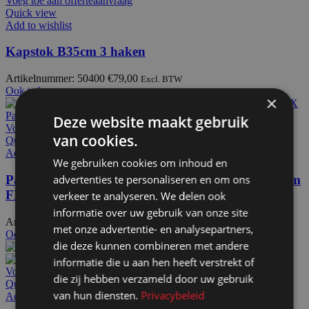
Voeg toe aan offerteaanvraag
Quick view
Add to wishlist
Kapstok B35cm 3 haken
Artikelnummer: 50400
€
79,00
Excl. BTW
Ook te huur
×
Deze website maakt gebruik
Voeg toe aan offerteaanvraag
van cookies.
Quick view
Add to wishlist
We gebruiken cookies om inhoud en
Pashokje demontabel zwart HxBxD200x100x100cm
advertenties te personaliseren en om ons
FLX
verkeer te analyseren. We delen ook
informatie over uw gebruik van onze site
Artikelnummer: 51110
€
707,00
Excl. BTW
met onze advertentie- en analysepartners,
Ook te huur
die deze kunnen combineren met andere
informatie die u aan hen heeft verstrekt of
Voeg toe aan offerteaanvraag
die zij hebben verzameld door uw gebruik
Quick view
van hun diensten.
Privacybeleid
Add to wishlist