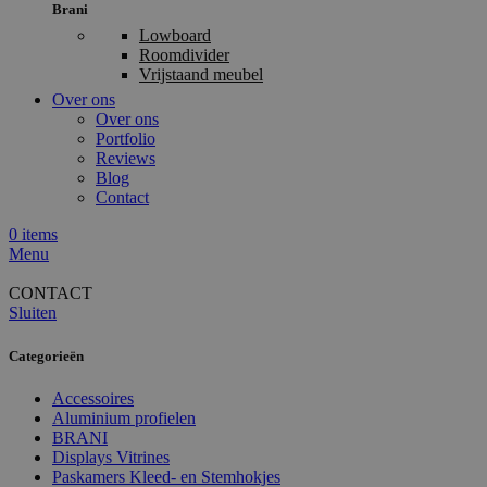
Brani
Lowboard
Roomdivider
Vrijstaand meubel
Over ons
Over ons
Portfolio
Reviews
Blog
Contact
0
items
Menu
CONTACT
Sluiten
Categorieën
Accessoires
Aluminium profielen
BRANI
Displays Vitrines
Paskamers Kleed- en Stemhokjes