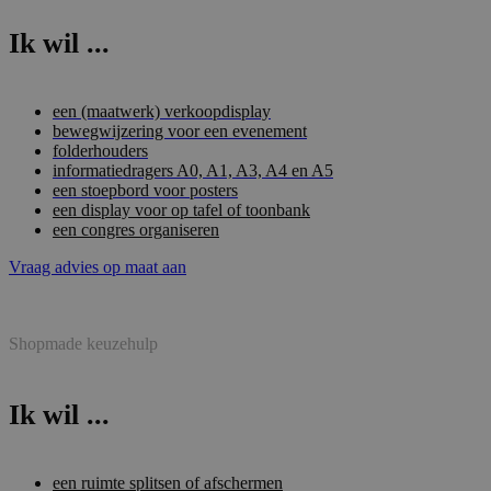
Ik wil ...
een (maatwerk) verkoopdisplay
bewegwijzering voor een evenement
folderhouders
informatiedragers A0, A1, A3, A4 en A5
een stoepbord voor posters
een display voor op tafel of toonbank
een congres organiseren
Vraag advies op maat aan
Shopmade keuzehulp
Ik wil ...
een ruimte splitsen of afschermen