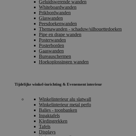
Geluidswerende wanden
Whiteboardwanden
Prikbordwanden
Glaswanden
Peesdoekenwanden
Themawanden - schaduw/silhouettedoeken
Pipe en drape wanden
Posterwanden
Posterborden
Gaaswanden
Bureauschermen
Hoekoplossingen wanden
Tijdelijke winkel-inrichting & Evenement interieur
Winkelinterieur alu slatwall
Winkelinterieur metal perfo
Balies - toonbanken
Inpaktafels
Kledingrekken
Tafels
Displays