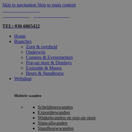
Skip to navigation
Skip to main content
TEL: 030-6865422
MAIL: INFO@SHOPMADE.NL
TEL: 030-6865422
Home
Branches
Zorg & overheid
Onderwijs
Congres & Evenementen
Pop-up store & Displays
Expositie & Musea
Beurs & Standbouw
Webshop
Mobiele wanden
Scheidingswanden
Expositiewanden
Winkelwanden en pop-up store
Slatwallwanden
Standbouwwanden