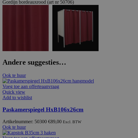
Gordijn bordeauxrood (art nr 50706)
Andere suggesties…
Ook te huur
Voeg toe aan offerteaanvraag
Quick view
Add to wishlist
Paskamerspiegel HxB106x26cm
Artikelnummer: 50300
€
89,00
Excl. BTW
Ook te huur