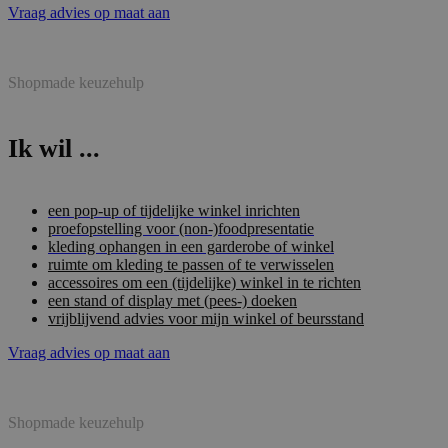
Vraag advies op maat aan
Shopmade keuzehulp
Ik wil ...
een pop-up of tijdelijke winkel inrichten
proefopstelling voor (non-)foodpresentatie
kleding ophangen in een garderobe of winkel
ruimte om kleding te passen of te verwisselen
accessoires om een (tijdelijke) winkel in te richten
een stand of display met (pees-) doeken
vrijblijvend advies voor mijn winkel of beursstand
Vraag advies op maat aan
Shopmade keuzehulp