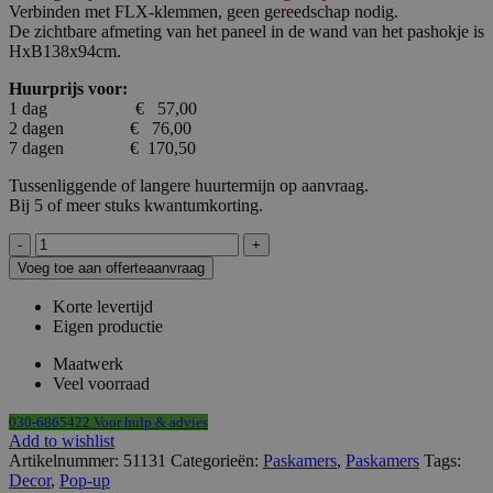
Verbinden met FLX-klemmen, geen gereedschap nodig.
De zichtbare afmeting van het paneel in de wand van het pashokje is
HxB138x94cm.
Huurprijs voor:
1 dag € 57,00
2 dagen € 76,00
7 dagen € 170,50
Tussenliggende of langere huurtermijn op aanvraag.
Bij 5 of meer stuks kwantumkorting.
Pashokje
demontabel
Voeg toe aan offerteaanvraag
zwart
aanbouw
Korte levertijd
onderbouw
Eigen productie
HxBxD200x100x100cm
FLX
Maatwerk
aantal
Veel voorraad
030-6865422 Voor hulp & advies
Add to wishlist
Artikelnummer:
51131
Categorieën:
Paskamers
,
Paskamers
Tags:
Decor
,
Pop-up