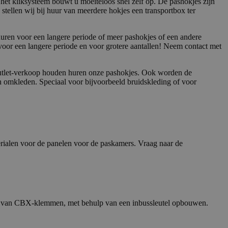
t kliksysteem bouwt u moeiteloos snel zelf op. De pashokjes zijn
tellen wij bij huur van meerdere hokjes een transportbox ter
uren voor een langere periode of meer pashokjes of een andere
 voor een langere periode en voor grotere aantallen! Neem contact met
outlet-verkoop houden huren onze pashokjes. Ook worden de
n omkleden. Speciaal voor bijvoorbeeld bruidskleding of voor
erialen voor de panelen voor de paskamers. Vraag naar de
n van CBX-klemmen, met behulp van een inbussleutel opbouwen.