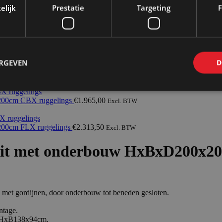
elijk
Prestatie
Targeting
F
ERGEVEN
D
jes demontabel 4 stuks wit met onderbouw HxBxD200x200x200cm C
x200cm CBX ruggelings
€
1.965,00
Excl. BTW
200cm FLX ruggelings
€
2.313,50
Excl. BTW
 wit met onderbouw HxBxD200x2
n met gordijnen, door onderbouw tot beneden gesloten.
ntage.
is HxB138x94cm.