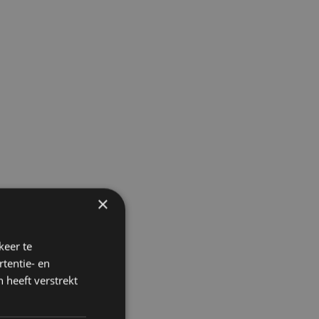
×
keer te
tentie- en
 heeft verstrekt