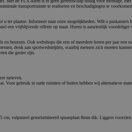
. Met de FLX-klem is er geen gereedschap nodig voor montage, met he
nimale transportruimte te realiseren en beschadigingen te voorkomen s
 u ter plaatse. Informeer naar onze mogelijkheden. Wilt u paskamers h
nel een vrijblijvende offerte op maat. Huren is aanzienlijk voordeliger
els en beurzen. Ook webshops die een of meerdere keren per jaar een 
nementen, denk aan sportwedstrijden, waarbij mensen zich moeten kunne
en die groter zijn.
re tarieven.
. Voor gebruik in natte ruimten of buiten hebben wij alternatieve mat
 5 cm, vulpaneel gemelamineerd spaanplaat 8mm dik. Liggers voorzie