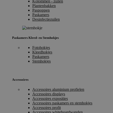
Kolommen - zuilen
Plantenbakken
Paspoppen
Paskamers
Desinfectiezuilen
Paskamers Kleed- en Stemhokjes
Fotohokjes
Kleedhokjes
Paskamers
Stemhokjes
Accessoires
Accessoires aluminium profielen
Accessoires displays
Accessoires exposities
Accessoires paskamers en stemhokjes
Accessoires profit
Accessoires whiteboardwanden