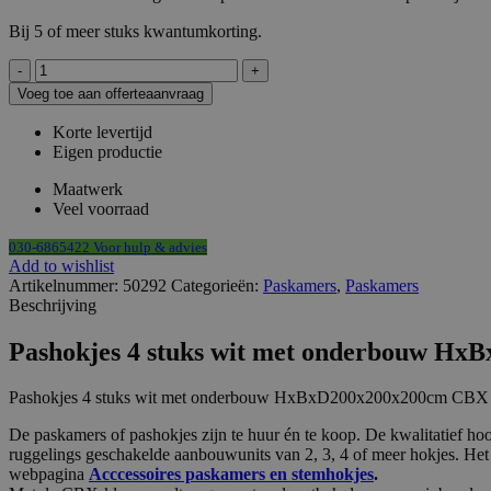
Bij 5 of meer stuks kwantumkorting.
Pashokjes
demontabel
Voeg toe aan offerteaanvraag
4
stuks
Korte levertijd
wit
Eigen productie
met
onderbouw
Maatwerk
HxBxD200x200x200cm
Veel voorraad
CBX
kruislings
030-6865422 Voor hulp & advies
aantal
Add to wishlist
Artikelnummer:
50292
Categorieën:
Paskamers
,
Paskamers
Beschrijving
Pashokjes 4 stuks wit met onderbouw Hx
Pashokjes 4 stuks wit met onderbouw HxBxD200x200x200cm CBX k
De paskamers of pashokjes zijn te huur én te koop. De kwalitatief h
ruggelings geschakelde aanbouwunits van 2, 3, 4 of meer hokjes. He
webpagina
Acccessoires paskamers en stemhokjes
.