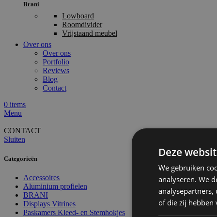
Brani
Lowboard
Roomdivider
Vrijstaand meubel
Over ons
Over ons
Portfolio
Reviews
Blog
Contact
0
items
Menu
CONTACT
Sluiten
Deze websit
Categorieën
We gebruiken coo
Accessoires
analyseren. We de
Aluminium profielen
analysepartners,
BRANI
of die zij hebbe
Displays Vitrines
Paskamers Kleed- en Stemhokjes