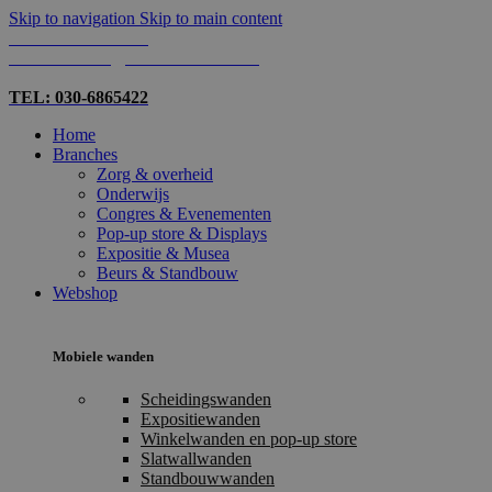
Skip to navigation
Skip to main content
TEL: 030-6865422
MAIL: INFO@SHOPMADE.NL
TEL: 030-6865422
Home
Branches
Zorg & overheid
Onderwijs
Congres & Evenementen
Pop-up store & Displays
Expositie & Musea
Beurs & Standbouw
Webshop
Mobiele wanden
Scheidingswanden
Expositiewanden
Winkelwanden en pop-up store
Slatwallwanden
Standbouwwanden