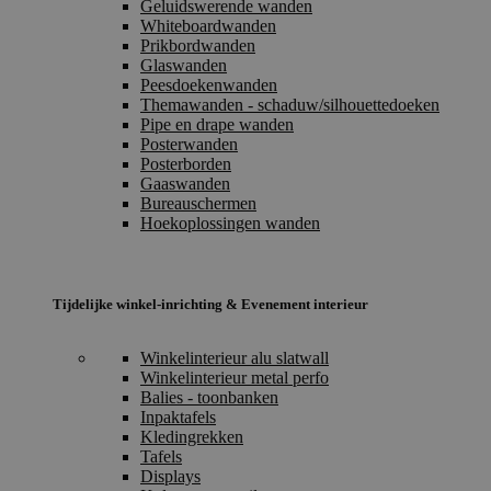
Geluidswerende wanden
Whiteboardwanden
Prikbordwanden
Glaswanden
Peesdoekenwanden
Themawanden - schaduw/silhouettedoeken
Pipe en drape wanden
Posterwanden
Posterborden
Gaaswanden
Bureauschermen
Hoekoplossingen wanden
Tijdelijke winkel-inrichting & Evenement interieur
Winkelinterieur alu slatwall
Winkelinterieur metal perfo
Balies - toonbanken
Inpaktafels
Kledingrekken
Tafels
Displays