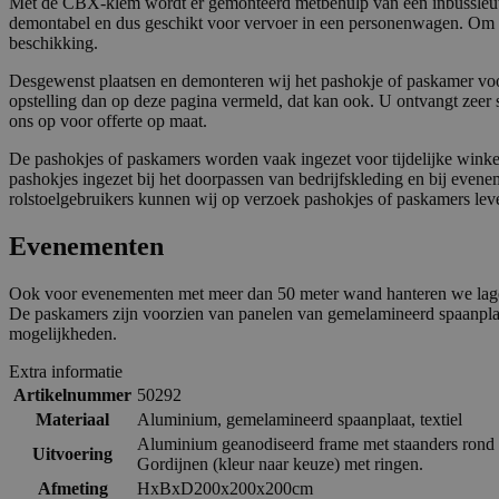
Met de CBX-klem wordt er gemonteerd metbehulp van een inbussleutel
demontabel en dus geschikt voor vervoer in een personenwagen. Om mi
beschikking.
Desgewenst plaatsen en demonteren wij het pashokje of paskamer voor
opstelling dan op deze pagina vermeld, dat kan ook. U ontvangt zeer s
ons op voor offerte op maat.
De pashokjes of paskamers worden vaak ingezet voor tijdelijke wink
pashokjes ingezet bij het doorpassen van bedrijfskleding en bij eve
rolstoelgebruikers kunnen wij op verzoek pashokjes of paskamers lever
Evenementen
Ook voor evenementen met meer dan 50 meter wand hanteren we lage
De paskamers zijn voorzien van panelen van gemelamineerd spaanplaat
mogelijkheden.
Extra informatie
Artikelnummer
50292
Materiaal
Aluminium, gemelamineerd spaanplaat, textiel
Aluminium geanodiseerd frame met staanders rond
Uitvoering
Gordijnen (kleur naar keuze) met ringen.
Afmeting
HxBxD200x200x200cm