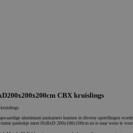
BxD200x200x200cm CBX kruislings
ruislings
oogwaardige aluminium paskamers kunnen in diverse opstellingen worde
t ruime pashokje meet HxBxD 200x100x100cm en is naar wens te voorzi