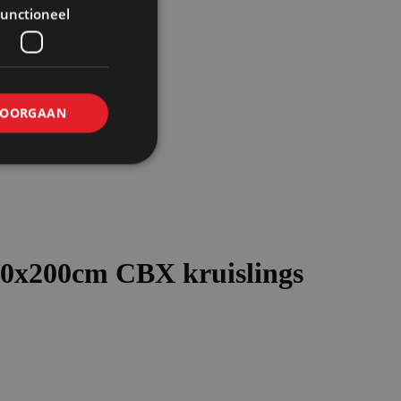
unctioneel
OORGAAN
BX kruislings
00x200cm CBX kruislings