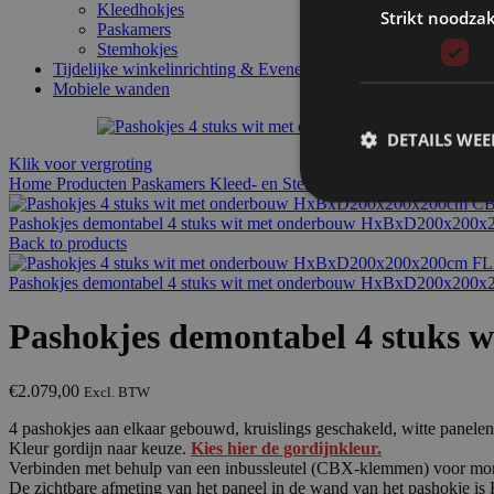
Kleedhokjes
Strikt noodzak
Paskamers
Stemhokjes
Tijdelijke winkelinrichting & Evenement interieur
Mobiele wanden
DETAILS WE
Klik voor vergroting
Home
Producten
Paskamers Kleed- en Stemhokjes
Paskamers
Pashok
Pashokjes demontabel 4 stuks wit met onderbouw HxBxD200x200
Back to products
Pashokjes demontabel 4 stuks wit met onderbouw HxBxD200x200x
Pashokjes demontabel 4 stuks
€
2.079,00
Excl. BTW
4 pashokjes aan elkaar gebouwd, kruislings geschakeld, witte panele
Kleur gordijn naar keuze.
Kies hier de gordijnkleur.
Verbinden met behulp van een inbussleutel (CBX-klemmen) voor mo
De zichtbare afmeting van het paneel in de wand van het pashokje 