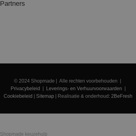
Partners
© 2024 Shopmade | Alle rechten voorbehouden |
Privacybeleid
|
Leverings- en Verhuurvoorwaarden
|
Cookiebeleid
|
Sitemap
| Realisatie & onderhoud:
2BeFresh
Shopmade keuzehulp