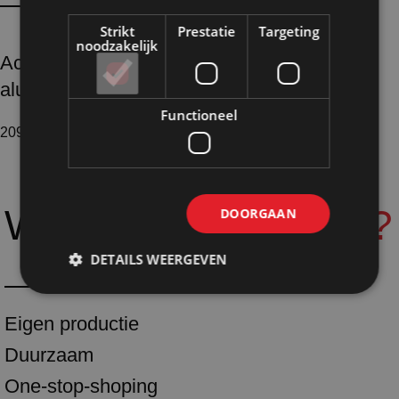
Strikt
Prestatie
Targeting
noodzakelijk
Accessoires
aluminium profielen
Functioneel
209 producten
Waarom
Shopmade?
DOORGAAN
DETAILS WEERGEVEN
Eigen productie
Duurzaam
One-stop-shoping