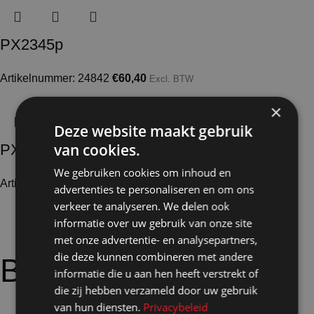
PX2345p
Artikelnummer: 24842
€
60,40
Excl. BTW
×
Deze website maakt gebruik
van cookies.
PX2119D
We gebruiken cookies om inhoud en
Artikelnummer: 24821
€
14,70
Excl. BTW
advertenties te personaliseren en om ons
verkeer te analyseren. We delen ook
informatie over uw gebruik van onze site
met onze advertentie- en analysepartners,
die deze kunnen combineren met andere
Bijpassende
opties:
informatie die u aan hen heeft verstrekt of
die zij hebben verzameld door uw gebruik
van hun diensten.
Privacybeleid