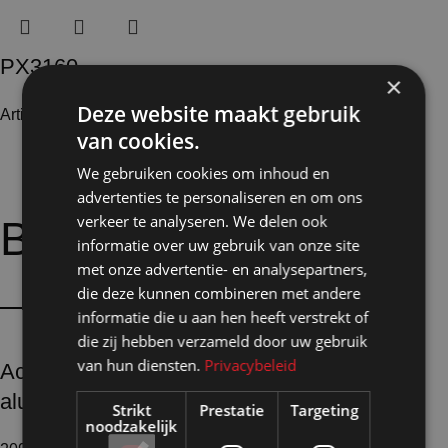
PX3160
×
Deze website maakt gebruik
Artikelnummer: 24873
€
39,45
Excl. BTW
van cookies.
We gebruiken cookies om inhoud en
advertenties te personaliseren en om ons
verkeer te analyseren. We delen ook
Bijpassende
opties:
informatie over uw gebruik van onze site
met onze advertentie- en analysepartners,
die deze kunnen combineren met andere
informatie die u aan hen heeft verstrekt of
die zij hebben verzameld door uw gebruik
van hun diensten.
Privacybeleid
Accessoires
aluminium profielen
Strikt
Prestatie
Targeting
noodzakelijk