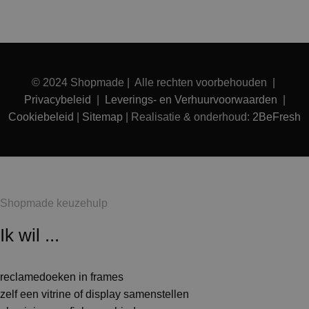
© 2024 Shopmade | Alle rechten voorbehouden |
Privacybeleid
|
Leverings- en Verhuurvoorwaarden
|
Cookiebeleid
|
Sitemap
| Realisatie & onderhoud:
2BeFresh
Shopmade keuzehulp
Ik wil ...
reclamedoeken in frames
zelf een vitrine of display samenstellen