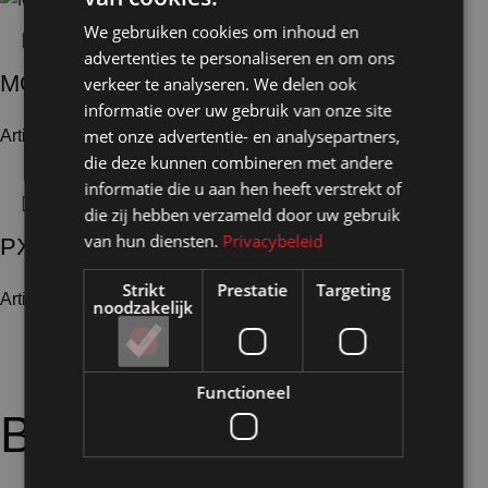
We gebruiken cookies om inhoud en
advertenties te personaliseren en om ons
MOT4
verkeer te analyseren. We delen ook
informatie over uw gebruik van onze site
met onze advertentie- en analysepartners,
Artikelnummer: 24587
€
21,85
Excl. BTW
die deze kunnen combineren met andere
informatie die u aan hen heeft verstrekt of
die zij hebben verzameld door uw gebruik
van hun diensten.
Privacybeleid
PX2119
Strikt
Prestatie
Targeting
Artikelnummer: 24820
€
18,15
Excl. BTW
noodzakelijk
Functioneel
Bijpassende
opties: