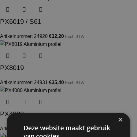
PX6019 / S61
Artikelnummer: 24920
€
32,20
Excl. BTW
PX8019
Artikelnummer: 24931
€
35,40
Excl. BTW
PX4080
×
Deze website maakt gebruik
Artikelnummer: 24894
€
52,50
Excl. BTW
van cookies.