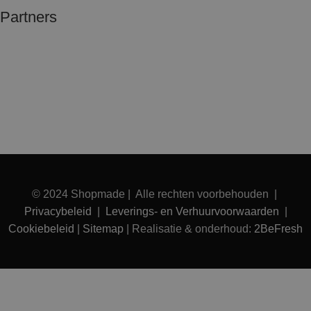
Partners
© 2024 Shopmade | Alle rechten voorbehouden |
Privacybeleid
|
Leverings- en Verhuurvoorwaarden
|
Cookiebeleid
|
Sitemap
| Realisatie & onderhoud:
2BeFresh