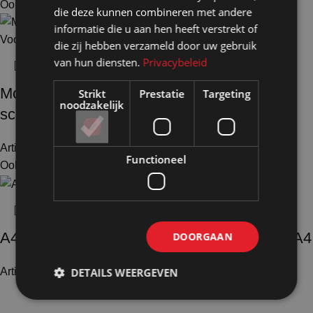
Ook te huur
die deze kunnen combineren met andere
informatie die u aan hen heeft verstrekt of
die zij hebben verzameld door uw gebruik
van hun diensten.
Privacybeleid
Monitorstandaard Mediadrager tbv (tv-)
Strikt
Prestatie
Targeting
noodzakelijk
scherm
Artikelnummer: 40500
€
293,00
Excl. BTW
Functioneel
Ook te huur
A4 Folderhouder Calais met 1x posterraam A4
DOORGAAN
Artikelnummer: 40154
DETAILS WEERGEVEN
€
74,50
Excl. BTW