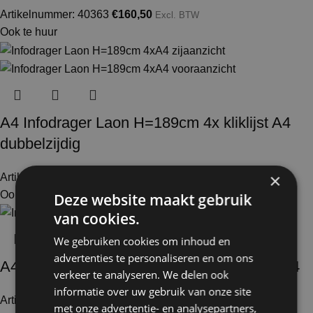
Artikelnummer: 40363
€
160,50
Excl. BTW
Ook te huur
A4 Infodrager Laon H=189cm 4x kliklijst A4
dubbelzijdig
×
Artikelnummer: 40365
€
185,50
Excl. BTW
Ook te huur
Deze website maakt gebruik
van cookies.
We gebruiken cookies om inhoud en
advertenties te personaliseren en om ons
A4 Infodrager Stains H=189cm 4x kliklijst A4
verkeer te analyseren. We delen ook
informatie over uw gebruik van onze site
Artikelnummer: 40366
€
233,00
Excl. BTW
met onze advertentie- en analysepartners,