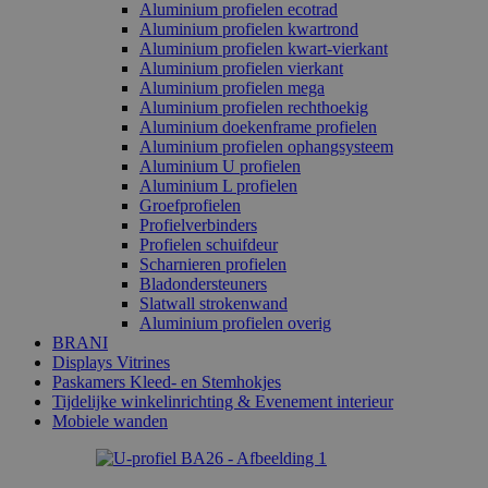
Aluminium profielen ecotrad
Aluminium profielen kwartrond
Aluminium profielen kwart-vierkant
Aluminium profielen vierkant
Aluminium profielen mega
Aluminium profielen rechthoekig
Aluminium doekenframe profielen
Aluminium profielen ophangsysteem
Aluminium U profielen
Aluminium L profielen
Groefprofielen
Profielverbinders
Profielen schuifdeur
Scharnieren profielen
Bladondersteuners
Slatwall strokenwand
Aluminium profielen overig
BRANI
Displays Vitrines
Paskamers Kleed- en Stemhokjes
Tijdelijke winkelinrichting & Evenement interieur
Mobiele wanden