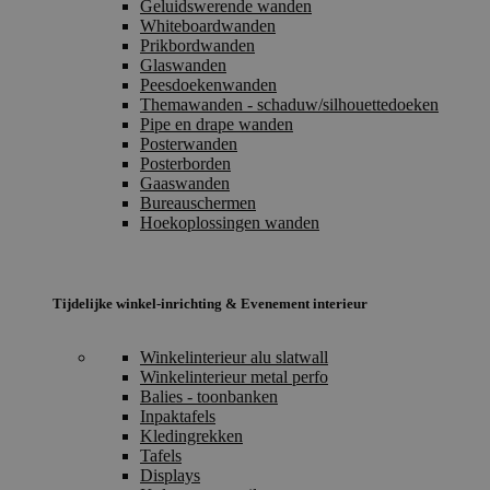
Geluidswerende wanden
Whiteboardwanden
Prikbordwanden
Glaswanden
Peesdoekenwanden
Themawanden - schaduw/silhouettedoeken
Pipe en drape wanden
Posterwanden
Posterborden
Gaaswanden
Bureauschermen
Hoekoplossingen wanden
Tijdelijke winkel-inrichting & Evenement interieur
Winkelinterieur alu slatwall
Winkelinterieur metal perfo
Balies - toonbanken
Inpaktafels
Kledingrekken
Tafels
Displays