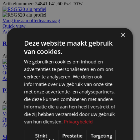
Artikelnummer: 24841
€
41,60
Excl. BTW
Voeg toe aan offerteaanvraag
Quick view
Add to wishlist
×
Deze website maakt gebruik
RSG520
van cookies.
Artikelnummer: 25040
€
37,40
Excl. BTW
We gebruiken cookies om inhoud en
Voeg toe aan offerteaanvraag
advertenties te personaliseren en om ons
Quick view
verkeer te analyseren. We delen ook
Add to wishlist
informatie over uw gebruik van onze site
PX5019 / S50
met onze advertentie- en analysepartners,
die deze kunnen combineren met andere
Artikelnummer: 24910
€
32,70
Excl. BTW
informatie die u aan hen heeft verstrekt of
die zij hebben verzameld door uw gebruik
Voeg toe aan offerteaanvraag
Quick view
van hun diensten.
Privacybeleid
Add to wishlist
Strikt
Prestatie
Targeting
S80