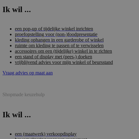
Ik wil ...
een pop-up of tijdelijke winkel inrichten
proefopstelling voor (non-)foodpresentatie
kleding ophangen in een garderobe of winkel
ruimte om kleding te passen of te verwisselen
accessoires om een (tijdelijke) winkel in te richten
een stand of display met (pees-) doeken
vrijblijvend advies voor mijn winkel of beursstand
Vraag advies op maat aan
Shopmade keuzehulp
Ik wil ...
een (maatwerk) verkoopdisplay