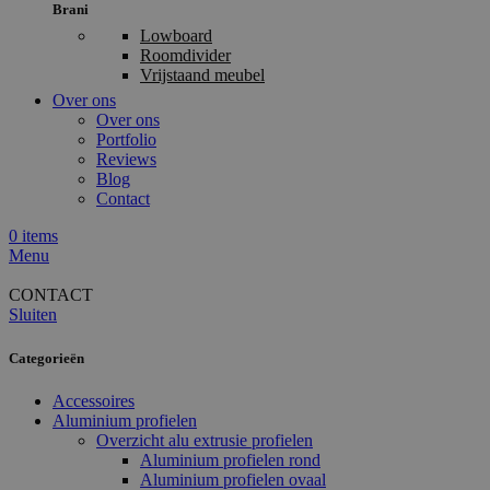
Brani
Lowboard
Roomdivider
Vrijstaand meubel
Over ons
Over ons
Portfolio
Reviews
Blog
Contact
0
items
Menu
CONTACT
Sluiten
Categorieën
Accessoires
Aluminium profielen
Overzicht alu extrusie profielen
Aluminium profielen rond
Aluminium profielen ovaal