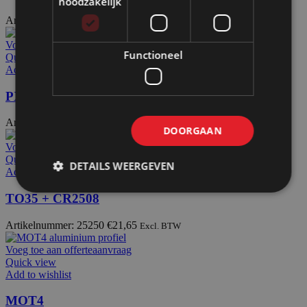
noodzakelijk
Artikelnummer: 25053
€
37,10
Excl. BTW
Voeg toe aan offerteaanvraag
Functioneel
Quick view
Add to wishlist
PX2345p
Artikelnummer: 24842
€
60,40
Excl. BTW
DOORGAAN
Voeg toe aan offerteaanvraag
Quick view
DETAILS WEERGEVEN
Add to wishlist
TO35 + CR2508
Artikelnummer: 25250
€
21,65
Excl. BTW
Voeg toe aan offerteaanvraag
Quick view
Add to wishlist
MOT4