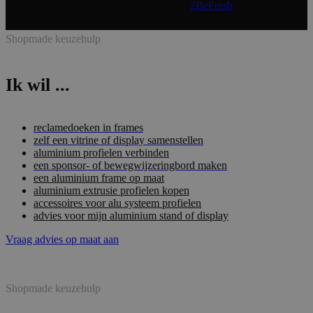
Realisatie & onderhoud:
2BeFresh
Shopmade keuzehulp
Ik wil ...
reclamedoeken in frames
zelf een vitrine of display samenstellen
aluminium profielen verbinden
een sponsor- of bewegwijzeringbord maken
een aluminium frame op maat
aluminium extrusie profielen kopen
accessoires voor alu systeem profielen
advies voor mijn aluminium stand of display
Vraag advies op maat aan
Shopmade keuzehulp