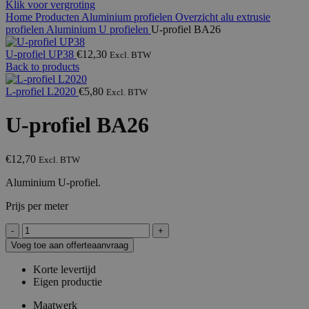
Klik voor vergroting
Home
Producten
Aluminium profielen
Overzicht alu extrusie
profielen
Aluminium U profielen
U-profiel BA26
U-profiel UP38
€
12,30
Excl. BTW
Back to products
L-profiel L2020
€
5,80
Excl. BTW
U-profiel BA26
€
12,70
Excl. BTW
Aluminium U-profiel.
Prijs per meter
U-
profiel
Voeg toe aan offerteaanvraag
BA26
aantal
Korte levertijd
Eigen productie
Maatwerk