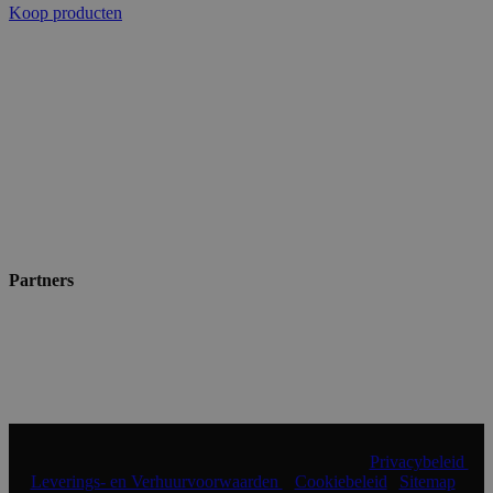
Koop producten
Partners
© 2024 Shopmade | Alle rechten voorbehouden |
Privacybeleid
|
Leverings- en Verhuurvoorwaarden
|
Cookiebeleid
|
Sitemap
|