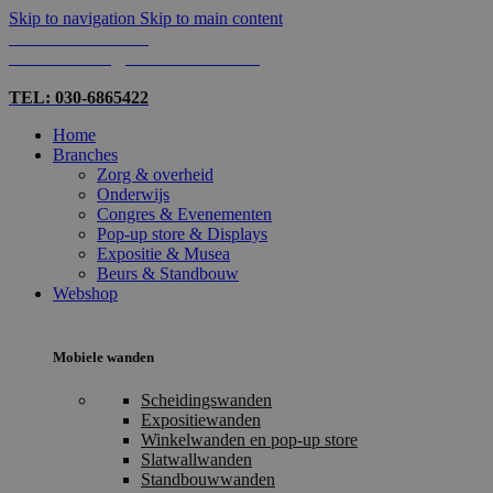
Skip to navigation
Skip to main content
TEL: 030-6865422
MAIL: INFO@SHOPMADE.NL
TEL: 030-6865422
Home
Branches
Zorg & overheid
Onderwijs
Congres & Evenementen
Pop-up store & Displays
Expositie & Musea
Beurs & Standbouw
Webshop
Mobiele wanden
Scheidingswanden
Expositiewanden
Winkelwanden en pop-up store
Slatwallwanden
Standbouwwanden