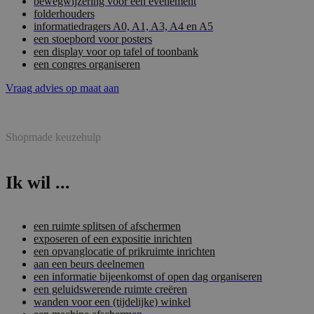
bewegwijzering voor een evenement
folderhouders
informatiedragers A0, A1, A3, A4 en A5
een stoepbord voor posters
een display voor op tafel of toonbank
een congres organiseren
Vraag advies op maat aan
Shopmade keuzehulp
Ik wil ...
een ruimte splitsen of afschermen
exposeren of een expositie inrichten
een opvanglocatie of prikruimte inrichten
aan een beurs deelnemen
een informatie bijeenkomst of open dag organiseren
een geluidswerende ruimte creëren
wanden voor een (tijdelijke) winkel