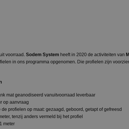
it voorraad.
Sodem System
heeft in 2020 de activiteiten van
M
ofielen in ons programma opgenomen. Die profielen zijn voorzi
n
lank mat geanodiseerd vanuitvoorraad leverbaar
ur op aanvraag
de profielen op maat: gezaagd, geboord, getapt of gefreesd
eter, tenzij anders vermeld bij het profiel
 1 meter