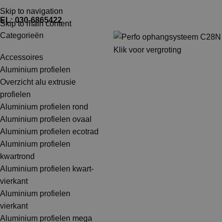
TEL: 030-6865422
MAIL: INFO@SHOPMADE.NL
Skip to navigation
EL: 030-6865422
Skip to main content
Categorieën
Klik voor vergroting
Accessoires
Aluminium profielen
Overzicht alu extrusie
profielen
Aluminium profielen rond
Aluminium profielen ovaal
Aluminium profielen ecotrad
Aluminium profielen
kwartrond
Aluminium profielen kwart-
vierkant
Aluminium profielen
vierkant
Aluminium profielen mega