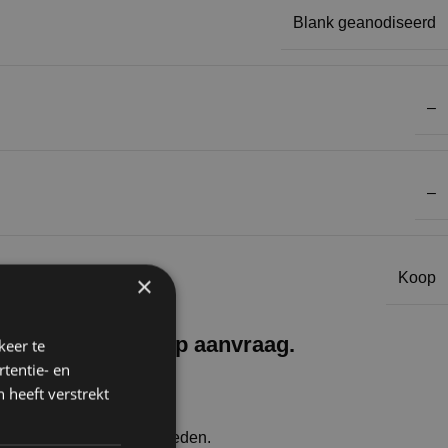
Blank geanodiseerd
–
–
Koop
×
or huur en koop op aanvraag.
keer te
tentie- en
 heeft verstrekt
unnen wij transport aanbieden.