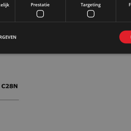
elijk
Prestatie
Targeting
F
Bij huur:
Wij brengen en halen op bij 
ERGEVEN
Er geldt een meerprijs bij het