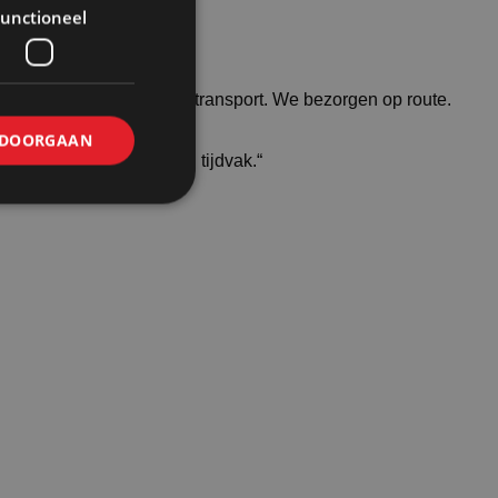
unctioneel
huurorders met ons eigen transport. We bezorgen op route.
DOORGAAN
 op wens bezorgen in een tijdvak.“