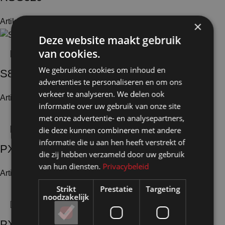
Artikelnummer: 25040
€
37,40
Excl. BTW
×
Deze website maakt gebruik
van cookies.
We gebruiken cookies om inhoud en
S80
advertenties te personaliseren en om ons
verkeer te analyseren. We delen ook
Artikelnummer: 25053
€
37,10
Excl. BTW
informatie over uw gebruik van onze site
met onze advertentie- en analysepartners,
die deze kunnen combineren met andere
informatie die u aan hen heeft verstrekt of
PX2119
die zij hebben verzameld door uw gebruik
van hun diensten.
Privacybeleid
Artikelnummer: 24820
€
18,15
Excl. BTW
Strikt
Prestatie
Targeting
noodzakelijk
PX2126