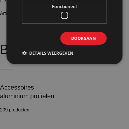
Functioneel
Artikelnummer: 24822
€
18,40
Excl. BTW
DOORGAAN
Bijpassende
opties:
DETAILS WEERGEVEN
Accessoires
aluminium profielen
209 producten