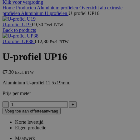
Klik voor vergroting
Home
Producten
Aluminium profielen
Overzicht alu extrusie
profielen
Aluminium U profielen
U-profiel UP16
U-profiel U19
€
9,30
Excl. BTW
Back to products
U-profiel UP38
€
12,30
Excl. BTW
U-profiel UP16
€
7,30
Excl. BTW
Aluminium U-profiel 11,5x19mm.
Prijs per meter
U-
profiel
Voeg toe aan offerteaanvraag
UP16
aantal
Korte levertijd
Eigen productie
Maatwerk