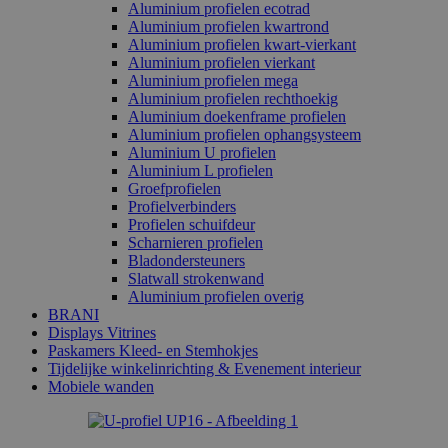
Aluminium profielen ecotrad
Aluminium profielen kwartrond
Aluminium profielen kwart-vierkant
Aluminium profielen vierkant
Aluminium profielen mega
Aluminium profielen rechthoekig
Aluminium doekenframe profielen
Aluminium profielen ophangsysteem
Aluminium U profielen
Aluminium L profielen
Groefprofielen
Profielverbinders
Profielen schuifdeur
Scharnieren profielen
Bladondersteuners
Slatwall strokenwand
Aluminium profielen overig
BRANI
Displays Vitrines
Paskamers Kleed- en Stemhokjes
Tijdelijke winkelinrichting & Evenement interieur
Mobiele wanden