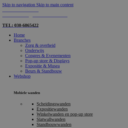
Skip to navigation
Skip to main content
TEL: 030-6865422
MAIL: INFO@SHOPMADE.NL
TEL: 030-6865422
Home
Branches
Zorg & overheid
Onderwijs
Congres & Evenementen
Pop-up store & Displays
Expositie & Musea
Beurs & Standbouw
Webshop
Mobiele wanden
Scheidingswanden
Expositiewanden
Winkelwanden en pop-up store
Slatwallwanden
Standbouwwanden