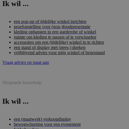
Ik wil ...
een pop-up of tijdelijke winkel inrichten
proefopstelling voor (non-)foodpresentatie
kleding ophangen in een garderobe of winkel
ruimte om kleding te passen of te verwisselen
accessoires om een (tijdelijke) winkel in te richten
een stand of display met (pees-) doeken
vrijblijvend advies voor mijn winkel of beursstand
Vraag advies op maat aan
Shopmade keuzehulp
Ik wil ...
een (maatwerk) verkoopdisplay
bewegwijzering voor een evenement