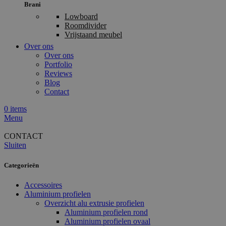
Brani
Lowboard
Roomdivider
Vrijstaand meubel
Over ons
Over ons
Portfolio
Reviews
Blog
Contact
0
items
Menu
CONTACT
Sluiten
Categorieën
Accessoires
Aluminium profielen
Overzicht alu extrusie profielen
Aluminium profielen rond
Aluminium profielen ovaal