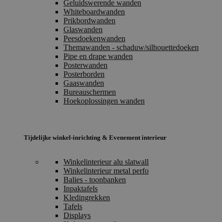
Geluidswerende wanden
Whiteboardwanden
Prikbordwanden
Glaswanden
Peesdoekenwanden
Themawanden - schaduw/silhouettedoeken
Pipe en drape wanden
Posterwanden
Posterborden
Gaaswanden
Bureauschermen
Hoekoplossingen wanden
Tijdelijke winkel-inrichting & Evenement interieur
Winkelinterieur alu slatwall
Winkelinterieur metal perfo
Balies - toonbanken
Inpaktafels
Kledingrekken
Tafels
Displays