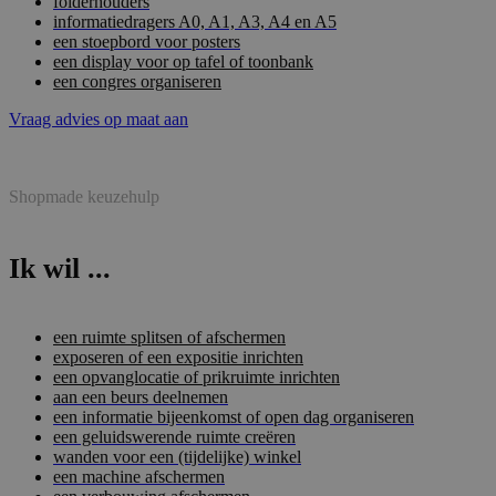
folderhouders
informatiedragers A0, A1, A3, A4 en A5
een stoepbord voor posters
een display voor op tafel of toonbank
een congres organiseren
Vraag advies op maat aan
Shopmade keuzehulp
Ik wil ...
een ruimte splitsen of afschermen
exposeren of een expositie inrichten
een opvanglocatie of prikruimte inrichten
aan een beurs deelnemen
een informatie bijeenkomst of open dag organiseren
een geluidswerende ruimte creëren
wanden voor een (tijdelijke) winkel
een machine afschermen