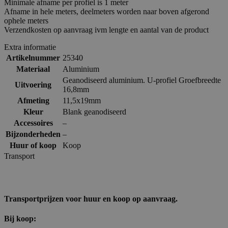
Minimale afname per profiel is 1 meter
Afname in hele meters, deelmeters worden naar boven afgerond
ophele meters
Verzendkosten op aanvraag ivm lengte en aantal van de product
Extra informatie
Artikelnummer
25340
Materiaal
Aluminium
Geanodiseerd aluminium. U-profiel Groefbreedte
Uitvoering
16,8mm
Afmeting
11,5x19mm
Kleur
Blank geanodiseerd
Accessoires
–
Bijzonderheden
–
Huur of koop
Koop
Transport
Transportprijzen voor huur en koop op aanvraag.
Bij koop: