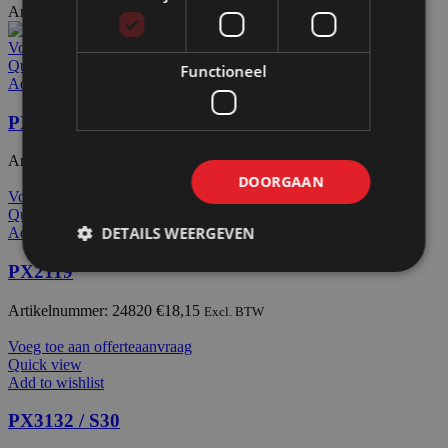
Artikelnummer: 24900
€
59,10
Excl. BTW
Voeg toe aan offerteaanvraag
Quick view
Functioneel
Add to wishlist
PX9045
Artikelnummer: 24940
€
93,60
Excl. BTW
DOORGAAN
Voeg toe aan offerteaanvraag
Quick view
DETAILS WEERGEVEN
Add to wishlist
PX2119
Artikelnummer: 24820
€
18,15
Excl. BTW
Voeg toe aan offerteaanvraag
Quick view
Add to wishlist
PX3132 / S30