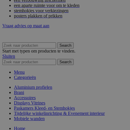
een verbouwing afschermen
een aparte ruimte voor om te kleden
stemhokjes voor verkiezingen
posters plakken of prikken
Vraag advies op maat aan
Search
Start met typen om producten te vinden.
Sluiten
Search
Menu
Categorieën
Aluminium profielen
Brani
Accessoires
Displays Vitrines
Paskamers Kleed- en Stemhokjes
Tijdelijke winkelinrichting & Evenement interieur
Mobiele wanden
Home