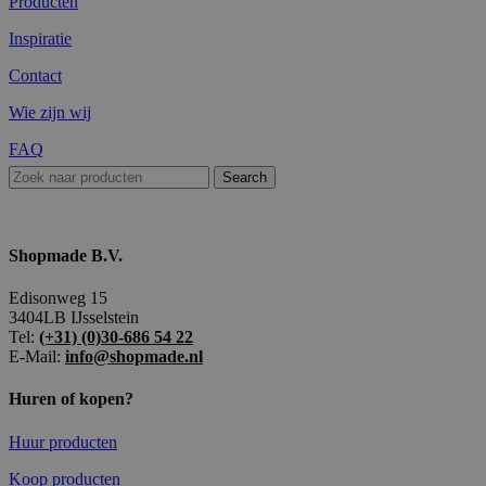
Producten
Inspiratie
Contact
Wie zijn wij
FAQ
Search
Shopmade B.V.
Edisonweg 15
3404LB IJsselstein
Tel:
(+31) (0)30-686 54 22
E-Mail:
info@shopmade.nl
Huren of kopen?
Huur producten
Koop producten