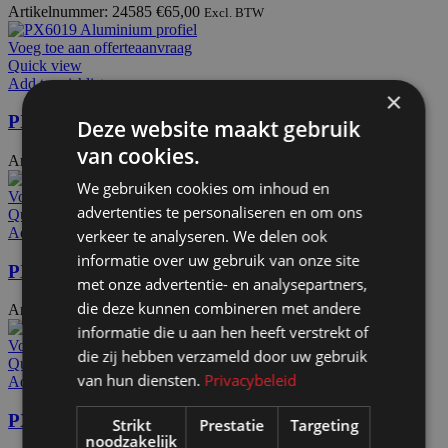
Artikelnummer: 24585
€
65,00
Excl. BTW
Voeg toe aan offerteaanvraag
Quick view
Add to wishlist
×
PX6019 / S61
Deze website maakt gebruik
van cookies.
Artikelnummer: 24920
€
32,20
Excl. BTW
We gebruiken cookies om inhoud en
Voeg toe aan offerteaanvraag
advertenties te personaliseren en om ons
Quick view
Add to wishlist
verkeer te analyseren. We delen ook
informatie over uw gebruik van onze site
PX2345p
met onze advertentie- en analysepartners,
die deze kunnen combineren met andere
Artikelnummer: 24842
€
60,40
Excl. BTW
informatie die u aan hen heeft verstrekt of
Voeg toe aan offerteaanvraag
die zij hebben verzameld door uw gebruik
Quick view
van hun diensten.
Privacybeleid
Add to wishlist
PX4100
Strikt
Prestatie
Targeting
noodzakelijk