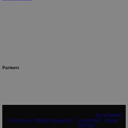
Partners
© 2024 Shopmade | Alle rechten voorbehouden |
Privacybeleid
|
Leverings- en Verhuurvoorwaarden
|
Cookiebeleid
|
Sitemap
|
Realisatie & onderhoud:
2BeFresh