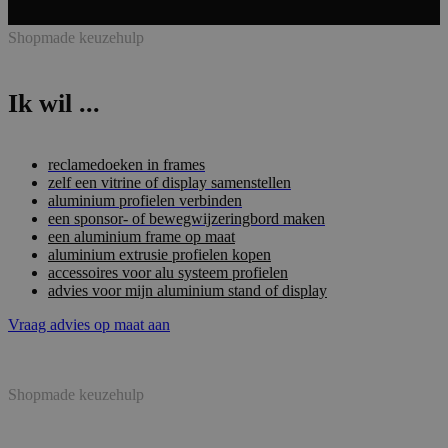
Shopmade keuzehulp
Ik wil ...
reclamedoeken in frames
zelf een vitrine of display samenstellen
aluminium profielen verbinden
een sponsor- of bewegwijzeringbord maken
een aluminium frame op maat
aluminium extrusie profielen kopen
accessoires voor alu systeem profielen
advies voor mijn aluminium stand of display
Vraag advies op maat aan
Shopmade keuzehulp