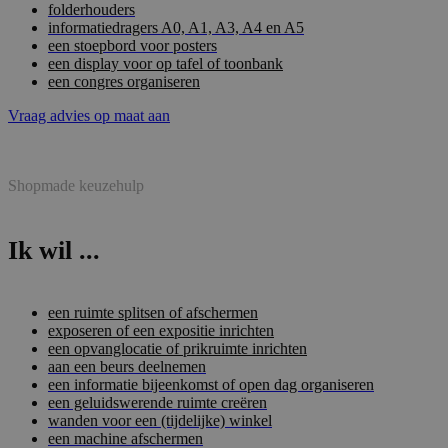
folderhouders
informatiedragers A0, A1, A3, A4 en A5
een stoepbord voor posters
een display voor op tafel of toonbank
een congres organiseren
Vraag advies op maat aan
Shopmade keuzehulp
Ik wil ...
een ruimte splitsen of afschermen
exposeren of een expositie inrichten
een opvanglocatie of prikruimte inrichten
aan een beurs deelnemen
een informatie bijeenkomst of open dag organiseren
een geluidswerende ruimte creëren
wanden voor een (tijdelijke) winkel
een machine afschermen