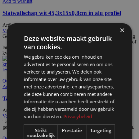
Add to wishlist
Slatwallschap wit 45,3x15x0,8cm in alu profiel
Artikelnummer: 70551
€
22,50
Excl. BTW
×
Voeg toe aan offerteaanvraag
Gemelamineerd spaanplaat in een aluprofiel
Huurprijs voor:
1 dag
Deze website maakt gebruik
€ 4,00
2 dagen € 4,50 7 dagen € 8,00 Tussenliggende of
van cookies.
langere huurtermijn op aanvraag.
Bij 5 of meer stuks
kwantumkorting
We gebruiken cookies om inhoud en
advertenties te personaliseren en om ons
verkeer te analyseren. We delen ook
informatie over uw gebruik van onze site
Quick view
met onze advertentie- en analysepartners,
Add to wishlist
die deze kunnen combineren met andere
Tassenmolen afsluitbaar matzwart op wielen
informatie die u aan hen heeft verstrekt of
die zij hebben verzameld door uw gebruik
Artikelnummer: 42100
€
299,50
Excl. BTW
van hun diensten.
Privacybeleid
Voeg toe aan offerteaanvraag
Tassendisplay met 2x 6-armige kruissluiting op wielen, mat zwart
gecoat RAL9005. Minimale afname 5 stuks. Levertijd ca. 4 weken.
Strikt
Prestatie
Targeting
noodzakelijk
Ook te huur