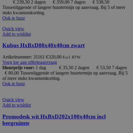
€ 239,50
2 dagen € 359,00 7 dagen € 538,50
Tussenliggende of langere huurtermijn op aanvraag. Bij 5 of meer
stuks kwantumkorting.
Ook te huur
Quick view
Add to wishlist
Kubus HxBxD80x40x40cm zwart
Artikelnummer: 31161
€
320,00
Excl. BTW
Voeg toe aan offerteaanvraag
Huurprijs voor:
1 dag € 35,50
2 dagen € 53,50 7 dagen
€ 80,00 Tussenliggende of langere huurtermijn op aanvraag. Bij 5
of meer stuks kwantumkorting.
Ook te huur
Quick view
Add to wishlist
Promodesk wit HxBxD202x100x40cm incl
bergruimte