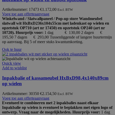
Artikelnummer: 17473
€
1.172,00
Excl. BTW
Voeg toe aan offerteaanvraag
Winkelwand / Slatwallpaneel / Pop-up store Wandmeubel
slatwall wit HxBxD236x104x55cm met ladenkast op wielen en
opzetstuk OP710 (art nr 17450) en opzetstuk OP240 (art nr
10720).
Huurprijs voor:
1 dag € 130,00
2 dagen €
195,50 7 dagen € 293,00 Tussenliggende of langere huurtermijn
op aanvraag. Bij 5 of meer stuks kwantumkorting.
Ook te huur
Quick view
Add to wishlist
Inpakbalie of kassameubel HxBxD98,4x140x89cm
op wielen
Artikelnummer: 30350
€
2.154,50
Excl. BTW
Voeg toe aan offerteaanvraag
Eventueel te combineren met 2 inpakbalies naast elkaar
Inpakbalie op wielen is eventueel te beplakken met eigen logo of
ontwerp. Vraag naar de mogelijkheden.
Huurprijs voor:
1 dag