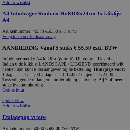
Add to wishlist
A4 Infodrager Roubaix HxB108x24cm 1x kliklijst
A4
Artikelnummer: 40373
€
65,50
Excl. BTW
Voeg toe aan offerteaanvraag
AANBIEDING Vanaf 5 stuks € 55,50 excl. BTW
Infodrager met 1x A4 kliklijst (portrait). Uit voorraad leverbaar.
Indien u de kliklijst LANDSCAPE / LIGGEND georiënteerd wilt
hebben dan kunt u dat aangeven bij de bestelling.
Huurprijs voor:
1 dag € 11,00
2 dagen € 14,00 7 dagen € 23,00
Tussenliggende of langere huurtermijn op aanvraag. Bij 5 of meer
stuks kwantumkorting.
Ook te huur
Quick view
Add to wishlist
Etalagepop vrouw
Artikelnummer: 50800
€
588,00
Excl. BTW