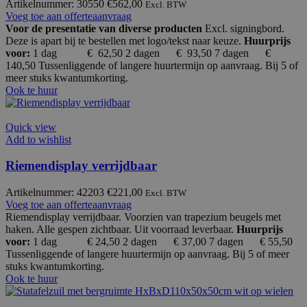
Artikelnummer: 30550
€
562,00
Excl. BTW
Voeg toe aan offerteaanvraag
Voor de presentatie van diverse producten
Excl. signingbord.
Deze is apart bij te bestellen met logo/tekst naar keuze.
Huurprijs
voor:
1 dag € 62,50
2 dagen € 93,50 7 dagen €
140,50 Tussenliggende of langere huurtermijn op aanvraag. Bij 5 of
meer stuks kwantumkorting.
Ook te huur
Quick view
Add to wishlist
Riemendisplay verrijdbaar
Artikelnummer: 42203
€
221,00
Excl. BTW
Voeg toe aan offerteaanvraag
Riemendisplay verrijdbaar. Voorzien van trapezium beugels met
haken. Alle gespen zichtbaar. Uit voorraad leverbaar.
Huurprijs
voor:
1 dag € 24,50
2 dagen € 37,00 7 dagen € 55,50
Tussenliggende of langere huurtermijn op aanvraag. Bij 5 of meer
stuks kwantumkorting.
Ook te huur