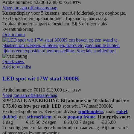
Artikelnummer: 42200
€
288,00
Excl. BTW
Voeg toe aan offerteaanvraag
Kussendisplay voor 5 kussens, met A4 folderbakje op ooghoogte.
Excl topkaart en topkaarthouder. Topkaart op aanvraag.
Topkaarthouder is apart te bestellen.
Bij 5 of meer stuks
kwantumkorting.
Ook te huur
Quick view
Add to wishlist
LED spot wit 17W staaf 3000K
Artikelnummer: 70110
€
139,00
Excl. BTW
Voeg toe aan offerteaanvraag
SPECIALE AANBIEDING Bij afname van 10 stuks of meer =
€ 75,00 ex btw per stuk.
LED spot wit 17W staaf 3000K.
Exclusief spothouder. Keuze uit diverse
spothouders
,
zoals
enkel
,
dubbel
, met
schroefklem
of voor
pop-up frame
.
Huurprijs voor:
1 dag € 15,50
2 dagen € 23,00 7 dagen € 35,00
Tussenliggende of langere huurtermijn op aanvraag. Bij huur van 5
of meer stuks kwantumkorting.