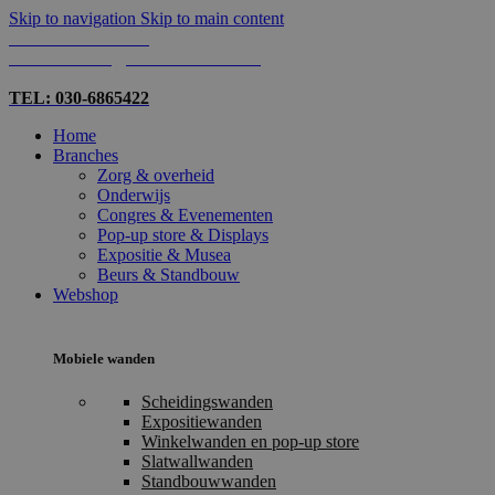
Skip to navigation
Skip to main content
TEL: 030-6865422
MAIL: INFO@SHOPMADE.NL
TEL: 030-6865422
Home
Branches
Zorg & overheid
Onderwijs
Congres & Evenementen
Pop-up store & Displays
Expositie & Musea
Beurs & Standbouw
Webshop
Mobiele wanden
Scheidingswanden
Expositiewanden
Winkelwanden en pop-up store
Slatwallwanden
Standbouwwanden