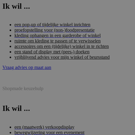
Ik wil ...
een pop-up of tijdelijke winkel inrichten
proefopstelling voor (non-)foodpresentatie
kleding ophangen in een garderobe of winkel
ruimte om kleding te passen of te verwisselen
accessoires om een (tijdelijke) winkel in te richten
een stand of display met (pees-) doeken
vrijblijvend advies voor mijn winkel of beursstand
Vraag advies op maat aan
Shopmade keuzehulp
Ik wil ...
een (maatwerk) verkoopdisplay
bewegwijzering voor een evenement