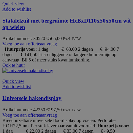
Quick view
Add to wishlist
Statafelzuil met bergruimte HxBxD110x50x50cm wit
op wielen
Artikelnummer: 30520
€
565,00
Excl. BTW
Voeg toe aan offerteaanvraag
Huurprijs voor:
1 dag € 63,00
2 dagen € 94,00 7
dagen € 141,50 Tussenliggende of langere huurtermijn op
aanvraag. Bij 5 of meer stuks kwantumkorting.
Ook te huur
Quick view
Add to wishlist
Universele hakendisplay
Artikelnummer: 42250
€
197,50
Excl. BTW
Voeg toe aan offerteaanvraag
Breed inzetbare universele floordisplay op voeten. Perforatie
HOH22,5mm. Per stuk leverbaar vanuit voorraad.
Huurprijs voor:
1 dag € 22,00
2 dagen € 33,00 7 dagen € 49,50