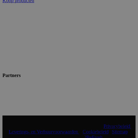
Koop producten
Partners
© 2024 Shopmade | Alle rechten voorbehouden |
Privacybeleid
|
Leverings- en Verhuurvoorwaarden
|
Cookiebeleid
|
Sitemap
|
Realisatie & onderhoud:
2BeFresh