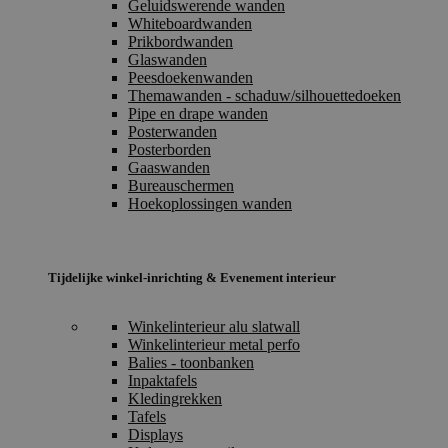
Geluidswerende wanden
Whiteboardwanden
Prikbordwanden
Glaswanden
Peesdoekenwanden
Themawanden - schaduw/silhouettedoeken
Pipe en drape wanden
Posterwanden
Posterborden
Gaaswanden
Bureauschermen
Hoekoplossingen wanden
Tijdelijke winkel-inrichting & Evenement interieur
Winkelinterieur alu slatwall
Winkelinterieur metal perfo
Balies - toonbanken
Inpaktafels
Kledingrekken
Tafels
Displays