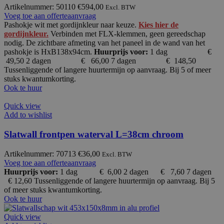
Artikelnummer: 50110
€
594,00
Excl. BTW
Voeg toe aan offerteaanvraag
Pashokje wit met gordijnkleur naar keuze.
Kies hier de
gordijnkleur.
Verbinden met FLX-klemmen, geen gereedschap
nodig. De zichtbare afmeting van het paneel in de wand van het
pashokje is HxB138x94cm.
Huurprijs voor:
1 dag €
49,50 2 dagen € 66,00 7 dagen € 148,50
Tussenliggende of langere huurtermijn op aanvraag. Bij 5 of meer
stuks kwantumkorting.
Ook te huur
Quick view
Add to wishlist
Slatwall frontpen waterval L=38cm chroom
Artikelnummer: 70713
€
36,00
Excl. BTW
Voeg toe aan offerteaanvraag
Huurprijs voor:
1 dag € 6,00
2 dagen € 7,60 7 dagen
€ 12,60 Tussenliggende of langere huurtermijn op aanvraag.
Bij 5
of meer stuks kwantumkorting.
Ook te huur
Quick view